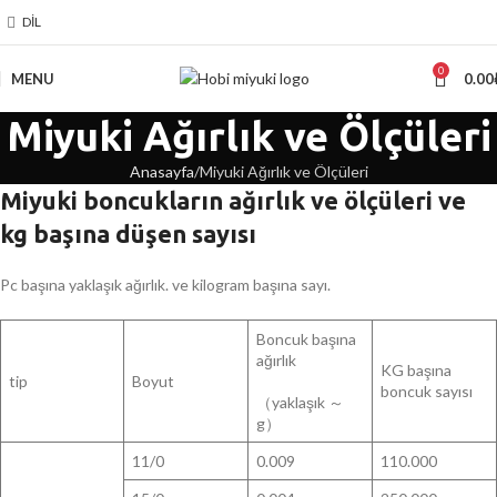
DIL
0
MENU
0.00
Miyuki Ağırlık ve Ölçüleri
Anasayfa
Miyuki Ağırlık ve Ölçüleri
Miyuki boncukların ağırlık ve ölçüleri ve
kg başına düşen sayısı
Pc başına yaklaşık ağırlık. ve kilogram başına sayı.
Boncuk başına
ağırlık
KG başına
tip
Boyut
boncuk sayısı
（yaklaşık ～
g）
11/0
0.009
110.000