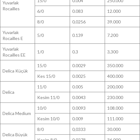
15/0
0.004
250.000
Yuvarlak
Rocailles
6/0
0.083
12.000
8/0
0,0256
39.000
Yuvarlak
5/0
0.139
7.200
Rocailles E
Yuvarlak
1/0
0.3
3,300
Rocailles EE
15/0
0.0029
350.000
Delica Küçük
Kes 15/0
0.0025
400.000
11/0
0.005
200,000
Delica
Kesim 11/0
0.0043
230.000
10/0
0.0093
108.000
Delica Medium
Kesim 10/0
0.009
111.000
8/0
0,0333
30.000
Delica Büyük
Kesim 8/0
0,0278
36.000