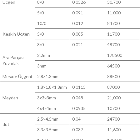
Üçgen
8/0
0,0326
30.700
5/0
0,091
11.000
10/0
0.012
84700
Keskin Üçgen
5/0
0.085
11700
8/0
0.021
48700
2.2mm
178500
Ara Parçası
Yuvarlak
3mm
64500
Mesafe Üçgeni
2.8×1.3mm
88500
1.8×1.8×1.8mm
0,0115
87000
Meydan
3x3x3mm
0.048
21,000
4x4x4mm
0,0935
10700
2.5×4.5mm
0.04
24700
dut
3.3×3.5mm
0.087
11,600