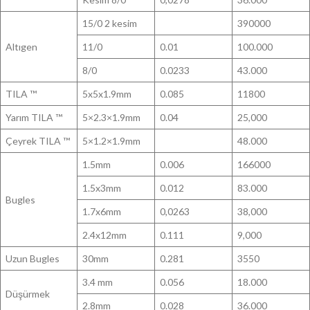
15/0 2 kesim
390000
Altıgen
11/0
0.01
100.000
8/0
0.0233
43.000
TILA ™
5x5x1.9mm
0.085
11800
Yarım TILA ™
5×2.3×1.9mm
0.04
25,000
Çeyrek TILA ™
5×1.2×1.9mm
48.000
1.5mm
0.006
166000
1.5x3mm
0.012
83.000
Bugles
1.7x6mm
0,0263
38,000
2.4x12mm
0.111
9,000
Uzun Bugles
30mm
0.281
3550
3.4 mm
0.056
18.000
Düşürmek
2.8mm
0.028
36.000