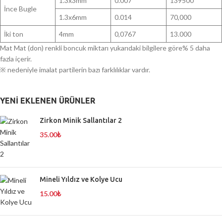
1.3x3mm
0.007
139500
İnce Bugle
1.3x6mm
0.014
70,000
İki ton
4mm
0,0767
13.000
Mat Mat (don) renkli boncuk miktarı yukarıdaki bilgilere göre% 5 daha
fazla içerir.
※ nedeniyle imalat partilerin bazı farklılıklar vardır.
YENI EKLENEN ÜRÜNLER
Zirkon Minik Sallantılar 2
35.00
₺
Mineli Yıldız ve Kolye Ucu
15.00
₺