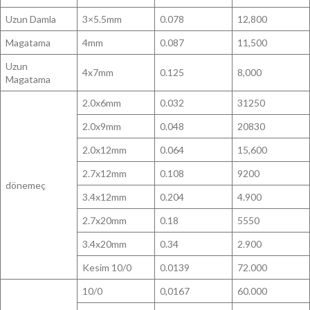
Uzun Damla
3×5.5mm
0.078
12,800
Magatama
4mm
0.087
11,500
Uzun
4x7mm
0.125
8,000
Magatama
2.0x6mm
0.032
31250
2.0x9mm
0.048
20830
2.0x12mm
0.064
15,600
2.7x12mm
0.108
9200
dönemeç
3.4x12mm
0.204
4.900
2.7x20mm
0.18
5550
3.4x20mm
0.34
2.900
Kesim 10/0
0.0139
72.000
10/0
0,0167
60.000