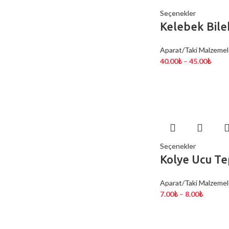
Seçenekler
Kelebek Bilek
Aparat/Taki Malzemel
40.00
₺
–
45.00
₺
Seçenekler
Kolye Ucu Te
Aparat/Taki Malzemel
7.00
₺
–
8.00
₺