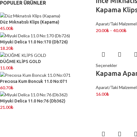
İnce Mıknatıs
POPULER ÜRÜNLER
Kapama Klip
Düz Mıknatıslı Klips (Kapama)
Aparat/Taki Malzemel
45.00
₺
20.00
₺
–
40.00
₺
Miyuki Delica 11.0 No:170 (Db726)
18.20
₺
DÜĞME KLİPS GOLD
Seçenekler
11.00
₺
Kapama Apar
Precıosa Kum Boncuk 11.0 No:071
Aparat/Taki Malzemel
60.70
₺
16.00
₺
Miyuki Delica 11.0 No:76 (Db362)
21.00
₺