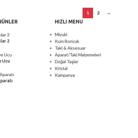
1
2
→
RÜNLER
HIZLI MENU
Miyuki
Kum Boncuk
lar 2
Taki & Aksesuar
Aparat/Taki Malzemeleri
e Ucu
Doğal Taşlar
Kristal
Kampanya
Aparatı
2000 TL ÜZERİ ÜCRETSİZ KARGO