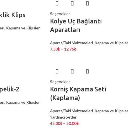
lik Klips
Seçenekler
Kolye Uç Bağlantı
eri
,
Kapama ve Klipsler
Aparatları
Aparat/Taki Malzemeleri
,
Kapama ve Klipsle
7.50
₺
–
12.75
₺
Seçenekler
pelik-2
Korniş Kapama Seti
(Kaplama)
eri
,
Kapama ve Klipsler
Aparat/Taki Malzemeleri
,
Kapama ve Klipsler
Yardımcı Setler
45.00
₺
–
50.00
₺