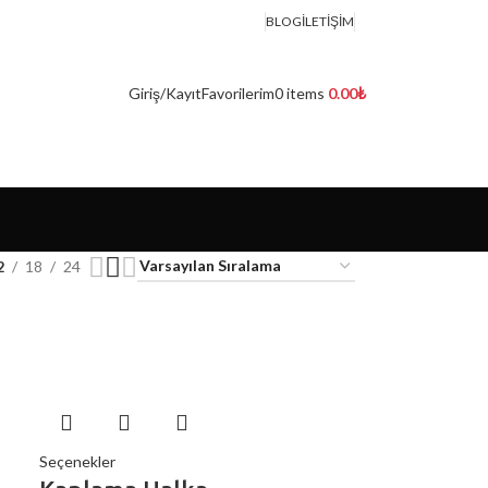
BLOG
İLETIŞIM
Giriş/Kayıt
Favorilerim
0
items
0.00
₺
2
18
24
Seçenekler