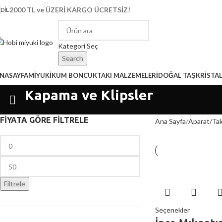
2000 TL ve ÜZERİ KARGO ÜCRETSİZ!
DIL
Kategori Seç
Search
NASAYFA
MİYUKİ
KUM BONCUK
TAKI MALZEMELERİ
DOĞAL TAŞ
KRİSTA
Kapama ve Klipsler
FİYATA GÖRE FİLTRELE
Ana Sayfa
Aparat/Tak
Filtrele
Seçenekler