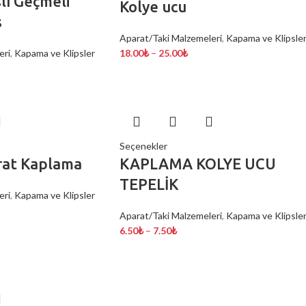
lı Geçmeli
Kolye ucu
s
Aparat/Taki Malzemeleri
,
Kapama ve Klipsle
eri
,
Kapama ve Klipsler
18.00
₺
–
25.00
₺
Seçenekler
at Kaplama
KAPLAMA KOLYE UCU
TEPELİK
eri
,
Kapama ve Klipsler
Aparat/Taki Malzemeleri
,
Kapama ve Klipsle
6.50
₺
–
7.50
₺