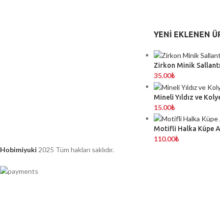
YENI EKLENEN Ü
Zirkon Minik Sallantı
35.00
₺
Mineli Yıldız ve Koly
15.00
₺
Motifli Halka Küpe 
110.00
₺
Hobimiyuki
2025 Tüm hakları saklıdır.