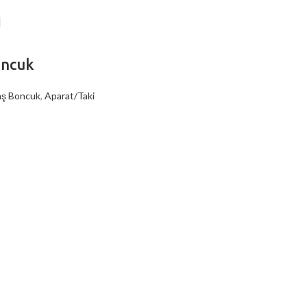
oncuk
aş Boncuk
,
Aparat/Taki