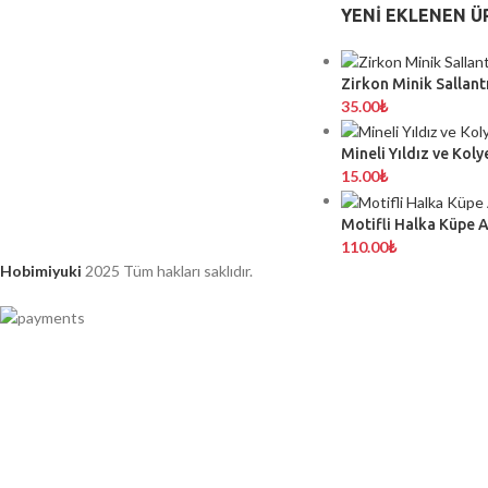
YENI EKLENEN Ü
Zirkon Minik Sallantı
35.00
₺
Mineli Yıldız ve Koly
15.00
₺
Motifli Halka Küpe 
110.00
₺
Hobimiyuki
2025 Tüm hakları saklıdır.