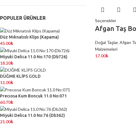
POPULER ÜRÜNLER
Seçenekler
Afgan Taş B
Düz Mıknatıslı Klips (Kapama)
Doğal Taşlar
,
Afgan T
45.00
₺
Malzemeleri
17.00
₺
Miyuki Delica 11.0 No:170 (Db726)
18.20
₺
DÜĞME KLİPS GOLD
11.00
₺
Precıosa Kum Boncuk 11.0 No:071
60.70
₺
Miyuki Delica 11.0 No:76 (Db362)
21.00
₺