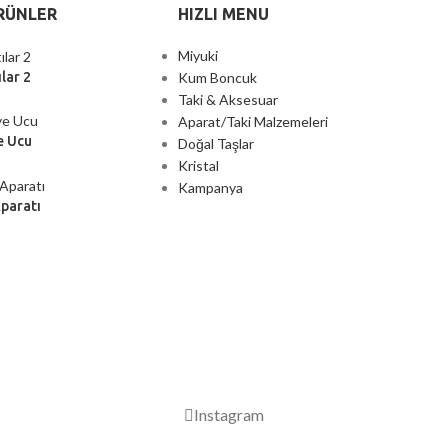
RÜNLER
HIZLI MENU
Miyuki
Kum Boncuk
lar 2
Taki & Aksesuar
Aparat/Taki Malzemeleri
e Ucu
Doğal Taşlar
Kristal
Kampanya
Aparatı
2000 TL ÜZERİ ÜCRETSİZ KARGO
Instagram