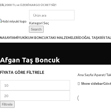
DIL
2000 TL ve ÜZERİ KARGO ÜCRETSİZ!
Kategori Seç
Search
NASAYFA
MİYUKİ
KUM BONCUK
TAKI MALZEMELERİ
DOĞAL TAŞ
KRİSTA
Afgan Taş Boncuk
FİYATA GÖRE FİLTRELE
Ana Sayfa
Aparat/Tak
Show sidebar
Gös
Filtrele