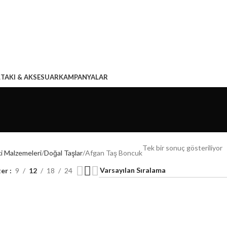
L
TAKI & AKSESUAR
KAMPANYALAR
Tek bir sonuç gösteriliyor
i Malzemeleri
Doğal Taşlar
Afgan Taş Boncuk
ter
9
12
18
24