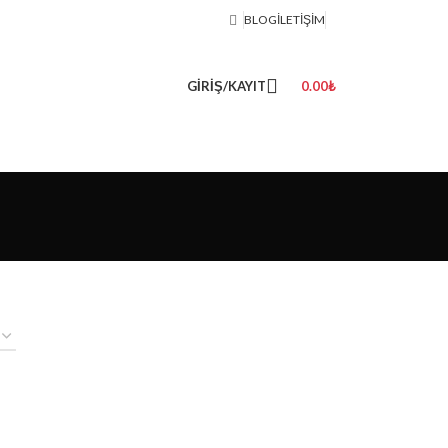
BLOG
İLETIŞIM
GIRIŞ/KAYIT
0.00
₺