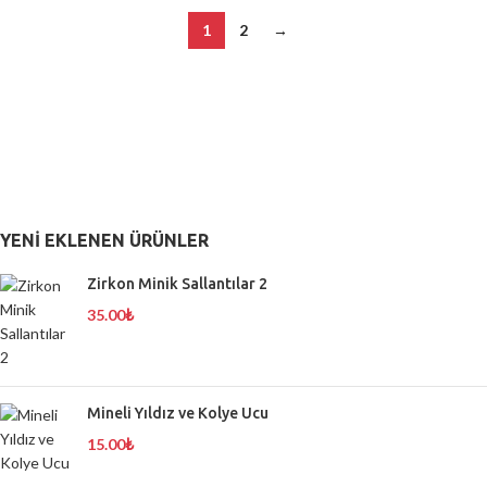
1
2
→
YENI EKLENEN ÜRÜNLER
Zirkon Minik Sallantılar 2
35.00
₺
Mineli Yıldız ve Kolye Ucu
15.00
₺