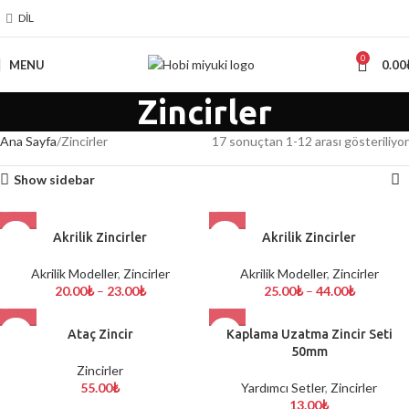
DIL
0
MENU
0.00
Zincirler
Ana Sayfa
Zincirler
17 sonuçtan 1-12 arası gösteriliyor
Show sidebar
Akrilik Zincirler
Akrilik Zincirler
Akrilik Modeller
,
Zincirler
Akrilik Modeller
,
Zincirler
20.00
₺
–
23.00
₺
25.00
₺
–
44.00
₺
Ataç Zincir
Kaplama Uzatma Zincir Seti
50mm
Zincirler
55.00
₺
Yardımcı Setler
,
Zincirler
13.00
₺