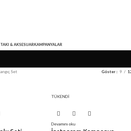
L
TAKI & AKSESUAR
KAMPANYALAR
langıç Set
Göster
9
1
TÜKENDİ
Devamını oku