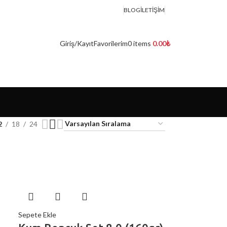
BLOG
İLETIŞIM
Giriş/Kayıt
Favorilerim
0
items
0.00
₺
2
18
24
Sepete Ekle