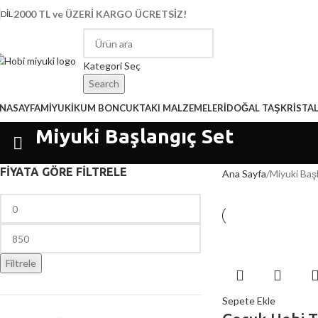
2000 TL ve ÜZERİ KARGO ÜCRETSİZ!
DIL
Kategori Seç
Search
NASAYFA
MİYUKİ
KUM BONCUK
TAKI MALZEMELERİ
DOĞAL TAŞ
KRİSTA
Miyuki Başlangıç Set
FİYATA GÖRE FİLTRELE
Ana Sayfa
Miyuki Baş
Filtrele
Sepete Ekle