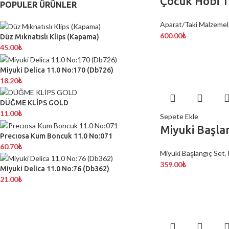
Çocuk Hobi T
POPULER ÜRÜNLER
Aparat/Taki Malzemel
600.00
₺
Düz Mıknatıslı Klips (Kapama)
45.00
₺
Miyuki Delica 11.0 No:170 (Db726)
18.20
₺
DÜĞME KLİPS GOLD
11.00
₺
Sepete Ekle
Miyuki Başla
Precıosa Kum Boncuk 11.0 No:071
60.70
₺
Miyuki Başlangıç Set
,
359.00
₺
Miyuki Delica 11.0 No:76 (Db362)
21.00
₺