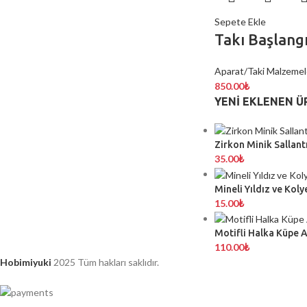
Sepete Ekle
Takı Başlangı
Aparat/Taki Malzemel
850.00
₺
YENI EKLENEN Ü
Zirkon Minik Sallantı
35.00
₺
Mineli Yıldız ve Koly
15.00
₺
Motifli Halka Küpe 
110.00
₺
Hobimiyuki
2025 Tüm hakları saklıdır.