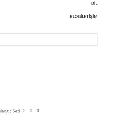
DIL
BLOG
İLETIŞIM
şlangıç Seti