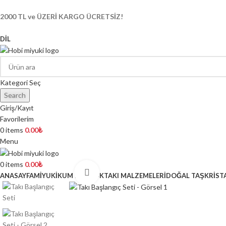
2000 TL ve ÜZERİ KARGO ÜCRETSİZ!
DIL
Kategori Seç
Search
Giriş/Kayıt
Favorilerim
0
items
0.00
₺
Menu
0
items
0.00
₺
Click to enlarge
ANASAYFA
MİYUKİ
KUM BONCUK
TAKI MALZEMELERİ
DOĞAL TAŞ
KRİST