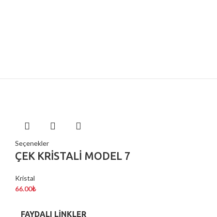
Seçenekler
Sepete Ekle
ÇEK KRİSTALİ MODEL 7
DÜĞME KL
Kristal
Aparat/Taki Malze
66.00
₺
11.00
₺
FAYDALI LİNKLER