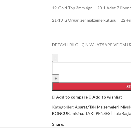
19-Gold Top 3mm 4gr 20-1 Adet 7 li bon
21-13 lü Organizer malzeme kutusu 22-Fi
DETAYLI BİLGİ İÇİN WHATSAPP VE DM Ü
S
Add to compare
Add to wishlist
Kategoriler:
Aparat/Taki Malzemeleri
,
Miyuk
BONCUK
,
misina
,
TAKI PENSESİ
,
Takı Başl
Share: