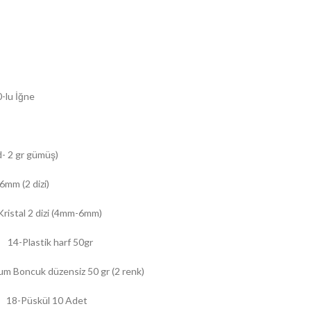
-lu İğne
d- 2 gr gümüş)
mm (2 dizi)
Kristal 2 dizi (4mm-6mm)
 14-Plastik harf 50gr
um Boncuk düzensiz 50 gr (2 renk)
) 18-Püskül 10 Adet