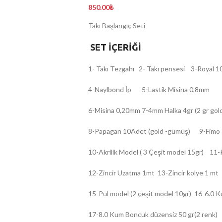
850.00
₺
Takı Başlangıç Seti
SET İÇERİĞİ
1- Takı Tezgahı 2- Takı pensesi 3-Royal 10
4-Naylbond İp 5-Lastik Misina 0,8mm
6-Misina 0,20mm 7-4mm Halka 4gr (2 gr gol
8-Papagan 10Adet (gold -gümüş) 9-Fimo 6
10-Akrilik Model ( 3 Çeşit model 15gr) 11-
12-Zincir Uzatma 1mt 13-Zincir kolye 1 mt
15-Pul model (2 çeşit model 10gr) 16-6.0 K
17-8.0 Kum Boncuk düzensiz 50 gr(2 renk