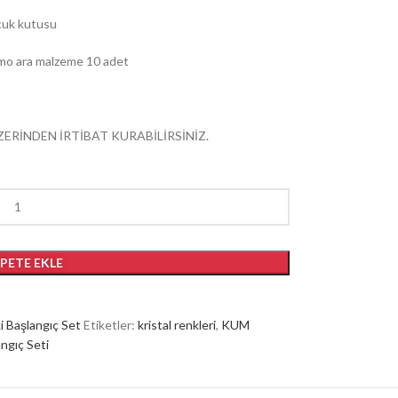
cuk kutusu
mo ara malzeme 10 adet
ZERİNDEN İRTİBAT KURABİLİRSİNİZ.
EPETE EKLE
i Başlangıç Set
Etiketler:
kristal renkleri
,
KUM
angıç Seti