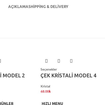
AÇIKLAMA
SHIPPING & DELIVERY
Seçenekler
İ MODEL 2
ÇEK KRİSTALİ MODEL 4
Kristal
68.00
₺
RÜNLER
HIZLI MENU