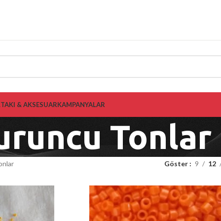
L
TAKI & AKSESUAR
KAMPANYALAR
uruncu Tonlar
onlar
Göster
9
12