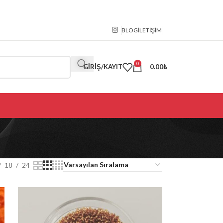
BLOG
İLETIŞIM
0
GIRIŞ/KAYIT
0.00
₺
18
24