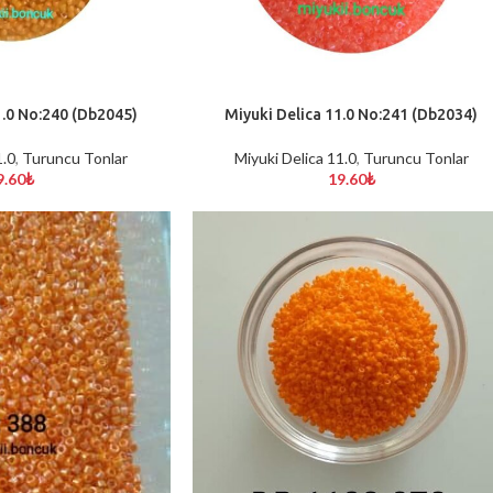
1.0 No:240 (Db2045)
Miyuki Delica 11.0 No:241 (Db2034)
SEPETE EKLE
1.0
,
Turuncu Tonlar
Miyuki Delica 11.0
,
Turuncu Tonlar
9.60
₺
19.60
₺