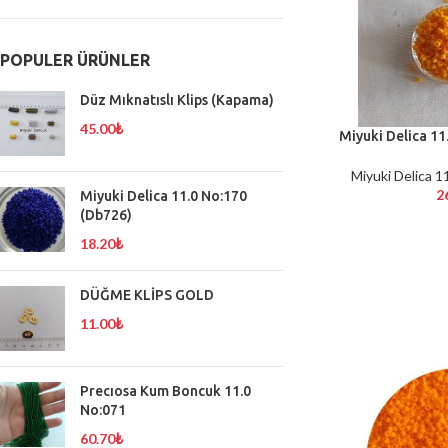
POPULER ÜRÜNLER
Düz Mıknatıslı Klips (Kapama)
45.00
₺
Miyuki Delica 11
SEPETE EKLE
Miyuki Delica 1
2
Miyuki Delica 11.0 No:170
(Db726)
18.20
₺
DÜĞME KLİPS GOLD
11.00
₺
Precıosa Kum Boncuk 11.0
No:071
60.70
₺