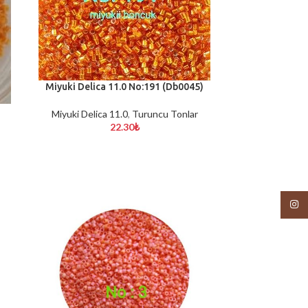
Miyuki Delica 11.0 No:191 (Db0045)
SEPETE EKLE
Miyuki Delica 11.0
,
Turuncu Tonlar
22.30
₺
Insta