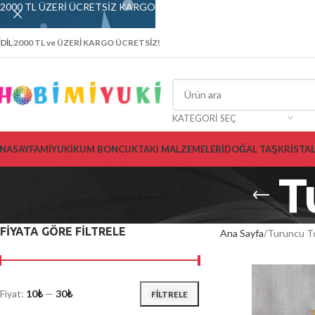
2000 TL ÜZERİ ÜCRETSİZ KARGO
DIL
2000 TL ve ÜZERİ KARGO ÜCRETSİZ!
KATEGORI SEÇ
NASAYFA
MİYUKİ
KUM BONCUK
TAKI MALZEMELERİ
DOĞAL TAŞ
KRİSTA
T
FİYATA GÖRE FİLTRELE
Ana Sayfa
Turuncu T
Fiyat:
10₺
—
30₺
FILTRELE