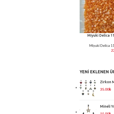
Miyuki Delica 1
SEPETE EKLE
Miyuki Delica 1
2
YENI EKLENEN Ü
Zirkon M
35.00
₺
Mineli Y
15.00
₺