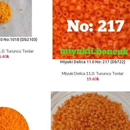
.0 No:1018 (Db2103)
1.0
,
Turuncu Tonlar
6.40
₺
Miyuki Delica 11.0 No: 217 (Db722)
SEPETE EKLE
Miyuki Delica 11.0
,
Turuncu Tonlar
19.60
₺