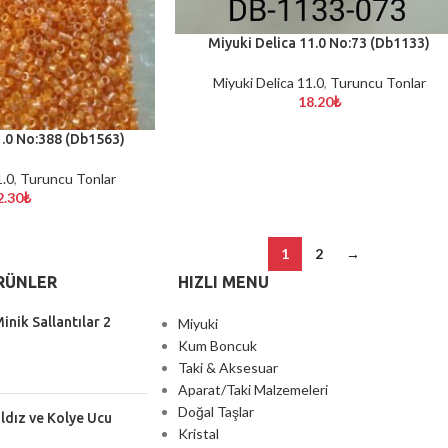
Miyuki Delica 11.0 No:73 (Db1133)
SEPETE EKLE
Miyuki Delica 11.0
,
Turuncu Tonlar
18.20
₺
1.0 No:388 (Db1563)
1.0
,
Turuncu Tonlar
2.30
₺
1
2
→
RÜNLER
HIZLI MENU
inik Sallantılar 2
Miyuki
Kum Boncuk
Taki & Aksesuar
Aparat/Taki Malzemeleri
Doğal Taşlar
ıldız ve Kolye Ucu
Kristal