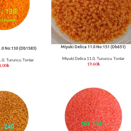
Miyuki Delica 11.0 No:151 (Db651)
SEPETE EKLE
1.0 No:130 (Db1583)
Miyuki Delica 11.0
,
Turuncu Tonlar
1.0
,
Turuncu Tonlar
19.60
₺
1.00
₺