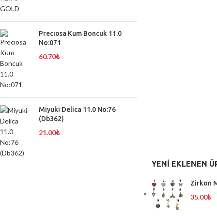
Precıosa Kum Boncuk 11.0
No:071
60.70
₺
Miyuki Delica 11.0 No:76
(Db362)
21.00
₺
YENI EKLENEN Ü
Zirkon M
35.00
₺