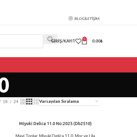
BLOG
İLETIŞIM
0
GIRIŞ/KAYIT
0.00
₺
0
18
24
Miyuki Delica 11.0 No:2025 (Db2510)
SEPETE EKLE
Mavi Tonlar
,
Miyuki Delica 11.0
,
Mor ve Lila