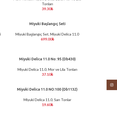
Tonları
39.30
₺
Miyuki Başlangıç Seti
SEPETE EKLE
i
Miyuki Başlangıç Set
,
Miyuki Delica 11.0
699.00
₺
Miyuki Delica 11.0 No: 95 (Db430)
SEPETE EKLE
Miyuki Delica 11.0
,
Mor ve Lila Tonları
37.10
₺
Insta
Miyuki Delica 11.0 NO:100 (Db1132)
SEPETE EKLE
Miyuki Delica 11.0
,
Sarı Tonlar
19.60
₺