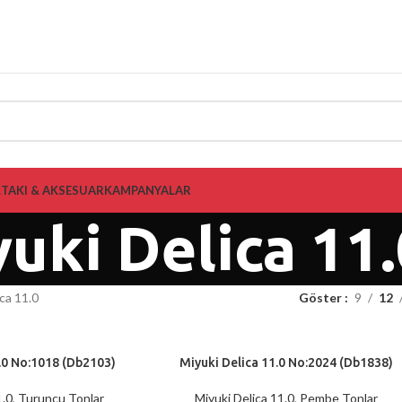
L
TAKI & AKSESUAR
KAMPANYALAR
uki Delica 11.
ca 11.0
Göster
9
12
.0 No:1018 (Db2103)
Miyuki Delica 11.0 No:2024 (Db1838)
SEPETE EKLE
1.0
,
Turuncu Tonlar
Miyuki Delica 11.0
,
Pembe Tonlar