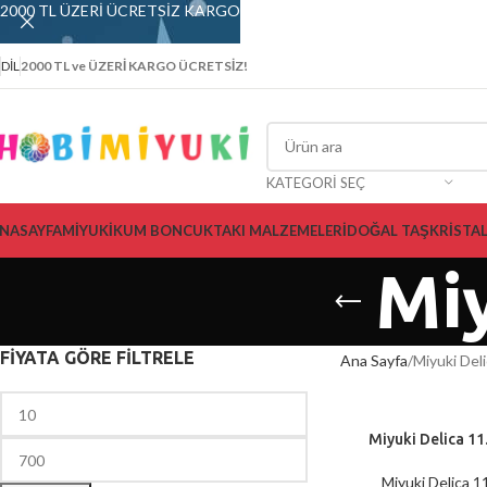
2000 TL ÜZERİ ÜCRETSİZ KARGO
DIL
2000 TL ve ÜZERİ KARGO ÜCRETSİZ!
KATEGORI SEÇ
NASAYFA
MİYUKİ
KUM BONCUK
TAKI MALZEMELERİ
DOĞAL TAŞ
KRİSTA
Miy
FİYATA GÖRE FİLTRELE
Ana Sayfa
Miyuki Deli
Miyuki Delica 11
SEPETE EKLE
Miyuki Delica 1