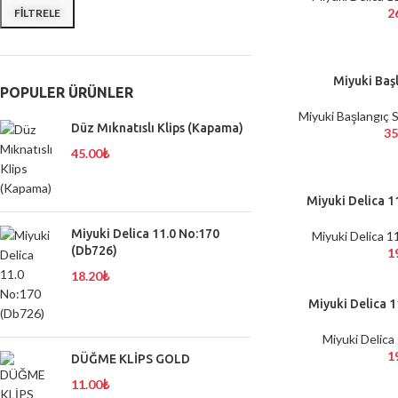
2
FILTRELE
Miyuki Baş
SEPETE EKLE
POPULER ÜRÜNLER
Miyuki Başlangıç 
Düz Mıknatıslı Klips (Kapama)
35
45.00
₺
Miyuki Delica 1
SEPETE EKLE
Miyuki Delica 11.0 No:170
Miyuki Delica 1
(Db726)
1
18.20
₺
Miyuki Delica 1
SEPETE EKLE
Miyuki Delica
1
DÜĞME KLİPS GOLD
11.00
₺