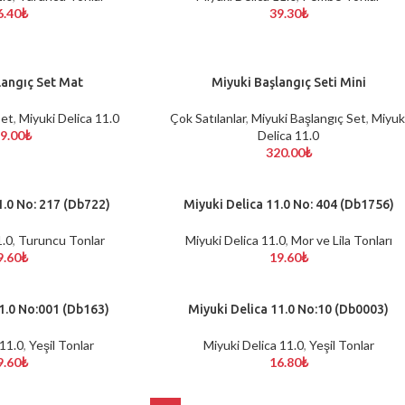
6.40
₺
39.30
₺
langıç Set Mat
Miyuki Başlangıç Seti Mini
SEPETE EKLE
Set
,
Miyuki Delica 11.0
Çok Satılanlar
,
Miyuki Başlangıç Set
,
Miyuk
9.00
₺
Delica 11.0
320.00
₺
1.0 No: 217 (Db722)
Miyuki Delica 11.0 No: 404 (Db1756)
SEPETE EKLE
1.0
,
Turuncu Tonlar
Miyuki Delica 11.0
,
Mor ve Lila Tonları
9.60
₺
19.60
₺
1.0 No:001 (Db163)
Miyuki Delica 11.0 No:10 (Db0003)
SEPETE EKLE
 11.0
,
Yeşil Tonlar
Miyuki Delica 11.0
,
Yeşil Tonlar
9.60
₺
16.80
₺