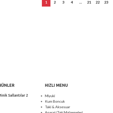
1
2
3
4
…
21
22
23
RÜNLER
HIZLI MENU
inik Sallantılar 2
Miyuki
Kum Boncuk
Taki & Aksesuar
Aparat/Taki Malzemeleri