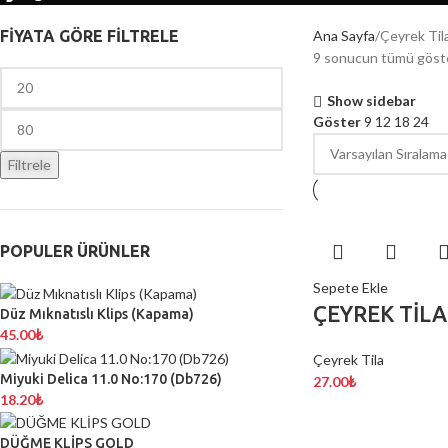
FİYATA GÖRE FİLTRELE
Ana Sayfa
Çeyrek Til
9 sonucun tümü göste
Show sidebar
Göster
9
12
18
24
Filtrele
POPULER ÜRÜNLER
Sepete Ekle
ÇEYREK TİLA
Düz Mıknatıslı Klips (Kapama)
45.00
₺
Çeyrek Tila
Miyuki Delica 11.0 No:170 (Db726)
27.00
₺
18.20
₺
DÜĞME KLİPS GOLD