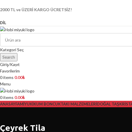
2000 TL ve ÜZERİ KARGO ÜCRETSİZ!
DIL
Kategori Seç
Search
Giriş/Kayıt
Favorilerim
0
items
0.00
₺
Menu
0
items
0.00
₺
ANASAYFA
MİYUKİ
KUM BONCUK
TAKI MALZEMELERİ
DOĞAL TAŞ
KRİST
Çeyrek Tila