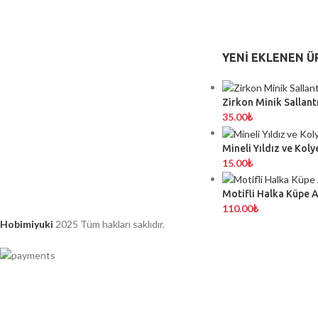
YENI EKLENEN Ü
Zirkon Minik Sallantı
35.00
₺
Mineli Yıldız ve Koly
15.00
₺
Motifli Halka Küpe 
110.00
₺
Hobimiyuki
2025 Tüm hakları saklıdır.