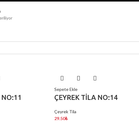
a
riliyor
Sepete Ekle
 NO:11
ÇEYREK TİLA NO:14
Çeyrek Tila
29.50
₺