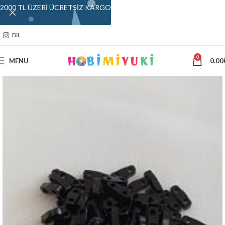
2000 TL ÜZERİ ÜCRETSİZ KARGO
DIL
0
MENU
0.00