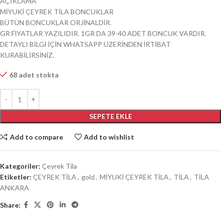
AÇIKLAMA
MİYUKİ ÇEYREK TİLA BONCUKLAR
BÜTÜN BONCUKLAR ORJİNALDİR.
GR FİYATLAR YAZILIDIR. 1GR DA 39-40 ADET BONCUK VARDIR.
DETAYLI BİLGİ İÇİN WHATSAPP ÜZERİNDEN İRTİBAT
KURABİLİRSİNİZ.
68 adet stokta
SEPETE EKLE
Add to compare
Add to wishlist
Kategoriler:
Çeyrek Tila
Etiketler:
ÇEYREK TİLA
,
gold
,
MİYUKİ ÇEYREK TİLA
,
TİLA
,
TİLA
ANKARA
Share: