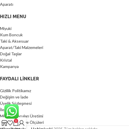
HIZLI MENU
Miyuki
Kum Boncuk
Taki & Aksesuar
Aparat/Taki Malzemeleri
Doğal Taşlar
Kristal
Kampanya
FAYDALI LİNKLER
Gizlilik Politikamız
Değişim ve İade
Üyelik Sözleşmesi
İletişim
Miyuki Boncuları Üretimi
0
Miyuki Ağırlık ve Ölçüleri
Hobimiyuki
2025 Tüm hakları saklıdır.
Mağaza
Favorilerim
Sepet
Hesabım