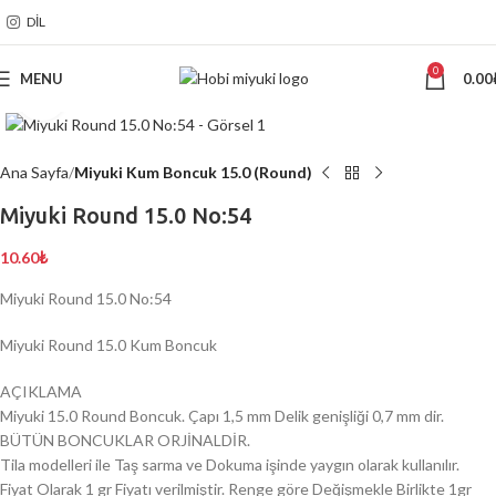
DIL
0
MENU
0.00
Click to enlarge
Ana Sayfa
Miyuki Kum Boncuk 15.0 (Round)
Miyuki Round 15.0 No:54
10.60
₺
Miyuki Round 15.0 No:54
Miyuki Round 15.0 Kum Boncuk
AÇIKLAMA
Miyuki 15.0 Round Boncuk. Çapı 1,5 mm Delik genişliği 0,7 mm dir.
BÜTÜN BONCUKLAR ORJİNALDİR.
Tila modelleri ile Taş sarma ve Dokuma işinde yaygın olarak kullanılır.
Fiyat Olarak 1 gr Fiyatı verilmiştir. Renge göre Değişmekle Birlikte 1gr