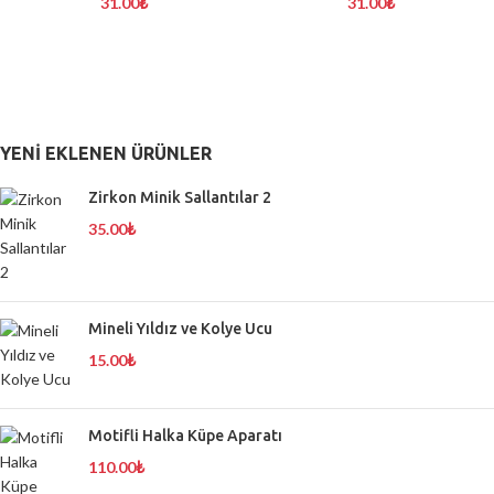
31.00
₺
31.00
₺
YENI EKLENEN ÜRÜNLER
Zirkon Minik Sallantılar 2
35.00
₺
Mineli Yıldız ve Kolye Ucu
15.00
₺
Motifli Halka Küpe Aparatı
110.00
₺