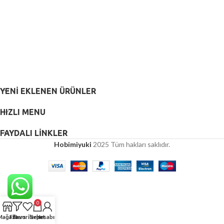
YENI EKLENEN ÜRÜNLER
HIZLI MENU
FAYDALI LİNKLER
Hobimiyuki
2025 Tüm hakları saklıdır.
0
Mağaza
Filters
Favorilerim
Sepet
Hesabım