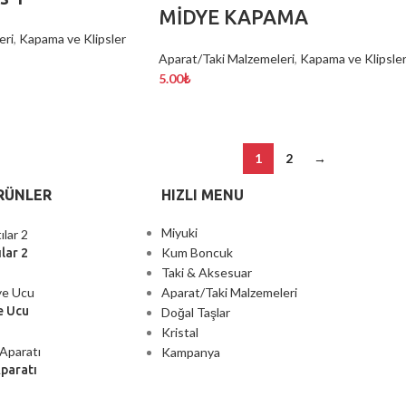
MİDYE KAPAMA
eri
,
Kapama ve Klipsler
Aparat/Taki Malzemeleri
,
Kapama ve Klipsle
5.00
₺
1
2
→
RÜNLER
HIZLI MENU
Miyuki
Kum Boncuk
lar 2
Taki & Aksesuar
Aparat/Taki Malzemeleri
e Ucu
Doğal Taşlar
Kristal
Kampanya
Aparatı