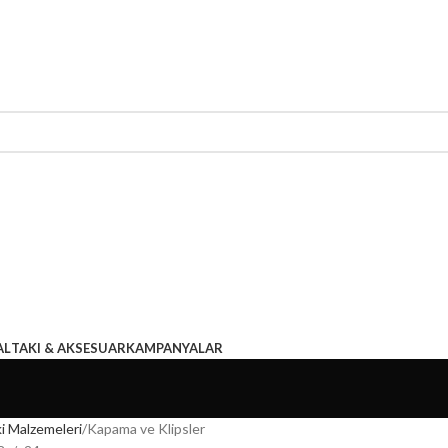
AL
TAKI & AKSESUAR
KAMPANYALAR
i Malzemeleri
Kapama ve Klipsler