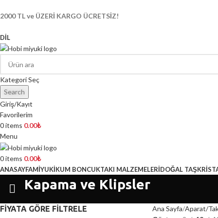
2000 TL ve ÜZERİ KARGO ÜCRETSİZ!
DIL
Kategori Seç
Search
Giriş/Kayıt
Favorilerim
0
items
0.00
₺
Menu
0
items
0.00
₺
ANASAYFA
MİYUKİ
KUM BONCUK
TAKI MALZEMELERİ
DOĞAL TAŞ
KRİST
Kapama ve Klipsler
FİYATA GÖRE FİLTRELE
Ana Sayfa
Aparat/Tak