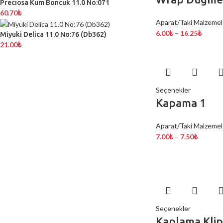
Precıosa Kum Boncuk 11.0 No:071
60.70
₺
Aparat/Taki Malzemel
6.00
₺
–
16.25
₺
Miyuki Delica 11.0 No:76 (Db362)
21.00
₺
Seçenekler
Kapama 1
Aparat/Taki Malzemel
7.00
₺
–
7.50
₺
Seçenekler
Kaplama Klip