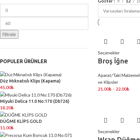
Göster
9
12
1
Filtrele
Seçenekler
Broş İğne
POPULER ÜRÜNLER
Aparat/Taki Malzemel
Düz Mıknatıslı Klips (Kapama)
ve Klipsler
45.00
₺
21.00
₺
–
22.00
₺
Miyuki Delica 11.0 No:170 (Db726)
18.20
₺
DÜĞME KLİPS GOLD
11.00
₺
Seçenekler
Wrap Düğme 