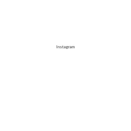
2000 TL ÜZERİ ÜCRETSİZ KARGO
Instagram