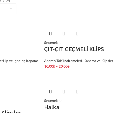
8
24
Seçenekler
ÇIT-ÇIT GEÇMELİ KLİPS
eri
,
İp ve İğneler
,
Kapama
Aparat/Taki Malzemeleri
,
Kapama ve Klipsle
10.00
₺
–
20.00
₺
Seçenekler
Halka
Klipsler