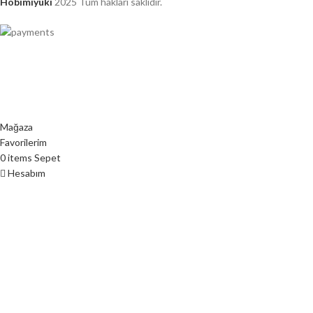
Hobimiyuki
2025 Tüm hakları saklıdır.
Mağaza
Favorilerim
0
items
Sepet
Hesabım