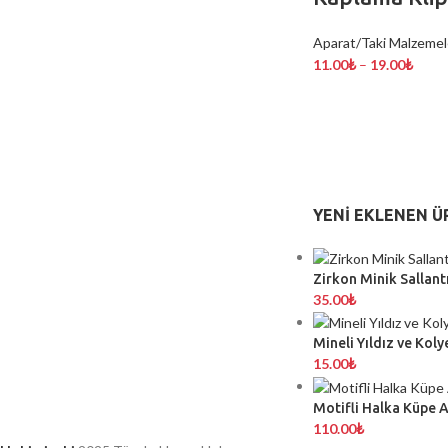
Aparat/Taki Malzemel
11.00
₺
–
19.00
₺
YENI EKLENEN Ü
Zirkon Minik Sallantı
35.00
₺
Mineli Yıldız ve Koly
15.00
₺
Motifli Halka Küpe 
110.00
₺