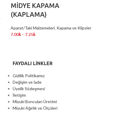
MİDYE KAPAMA
(KAPLAMA)
r
Aparat/Taki Malzemeleri
,
Kapama ve Klipsler
7.00
₺
–
7.25
₺
FAYDALI LİNKLER
Gizlilik Politikamız
Değişim ve İade
Üyelik Sözleşmesi
İletişim
Miyuki Boncuları Üretimi
Miyuki Ağırlık ve Ölçüleri