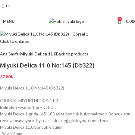
DIL
0
MENU
0.00
Click to enlarge
Ana Sayfa
Miyuki Delica 11.0
Back to products
Miyuki Delica 11.0 No:145 (Db322)
37.80
₺
Miyuki Delica 11.0 No:145 (Db322)
ORJİNAL MİYUKİ DELİCA 11.0
Belirtilen Fiyatlar 1 gr Fiyatıdır.
Miyuki Delica 1 gr da 145-185 adet boncuk bulunmaktadır. Boncukların
renk yapısına göre 1 gr daki adet değişiklik göstermektedir.
Miyuki Delica 11.0 boncuk ölçüleri
-Boy:1,3mm