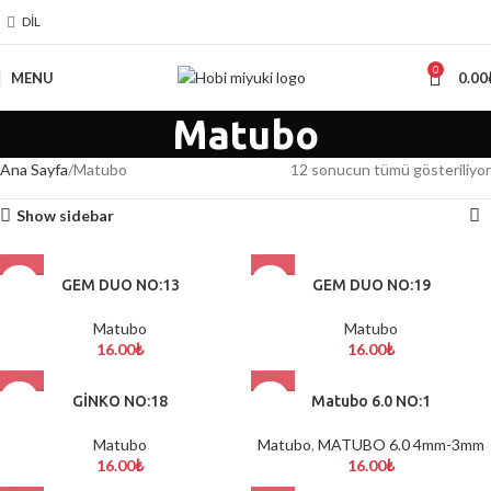
DIL
0
MENU
0.00
Matubo
Ana Sayfa
Matubo
12 sonucun tümü gösteriliyor
Show sidebar
GEM DUO NO:13
GEM DUO NO:19
Matubo
Matubo
16.00
₺
16.00
₺
GİNKO NO:18
Matubo 6.0 NO:1
Matubo
Matubo
,
MATUBO 6.0 4mm-3mm
16.00
₺
16.00
₺