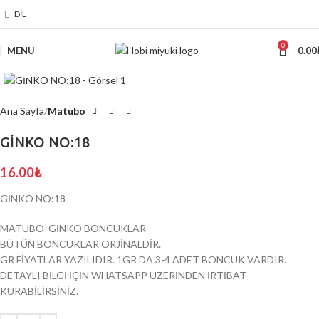
DIL
0
MENU
0.00
Click to enlarge
Ana Sayfa
Matubo
GİNKO NO:18
16.00
₺
GİNKO NO:18
MATUBO GİNKO BONCUKLAR
BÜTÜN BONCUKLAR ORJİNALDİR.
GR FİYATLAR YAZILIDIR. 1GR DA 3-4 ADET BONCUK VARDIR.
DETAYLI BİLGİ İÇİN WHATSAPP ÜZERİNDEN İRTİBAT
KURABİLİRSİNİZ.