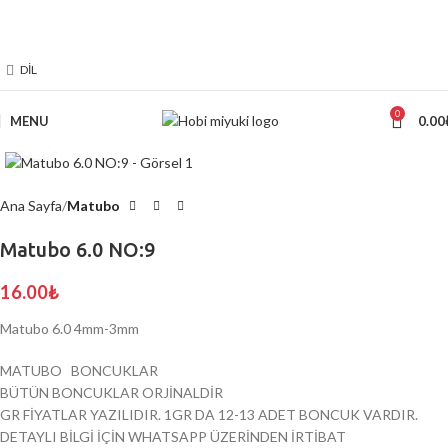
2000 TL ÜZERİ ÜCRETSİZ KARGO
DIL
0
MENU
0.00
Click to enlarge
Ana Sayfa
Matubo
Matubo 6.0 NO:9
16.00
₺
Matubo 6.0 4mm-3mm
MATUBO BONCUKLAR
BÜTÜN BONCUKLAR ORJİNALDİR
GR FİYATLAR YAZILIDIR. 1GR DA 12-13 ADET BONCUK VARDIR.
DETAYLI BİLGİ İÇİN WHATSAPP ÜZERİNDEN İRTİBAT