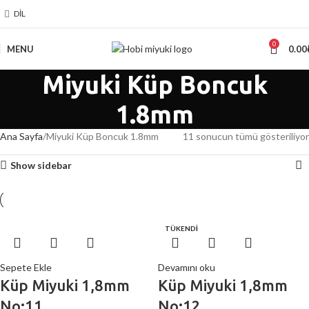
DIL
0
MENU
0.00
Miyuki Küp Boncuk
1.8mm
Ana Sayfa
Miyuki Küp Boncuk 1.8mm
11 sonucun tümü gösteriliyor
Show sidebar
TÜKENDİ
Sepete Ekle
Devamını oku
Küp Miyuki 1,8mm
Küp Miyuki 1,8mm
No:11
No:12