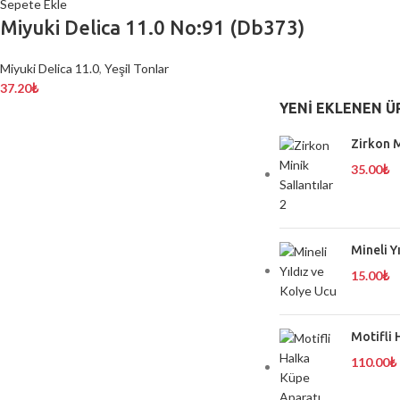
Sepete Ekle
Miyuki Delica 11.0 No:91 (Db373)
Miyuki Delica 11.0
,
Yeşil Tonlar
37.20
₺
YENI EKLENEN Ü
Zirkon M
35.00
₺
Mineli Y
15.00
₺
Motifli 
110.00
₺