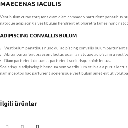
MAECENAS IACULIS
Vestibulum curae torquent diam diam commodo parturient penatibus nunc 
natoque adipiscing a vestibulum hendrerit et pharetra fames nunc natoq
ADIPISCING CONVALLIS BULUM
Vestibulum penatibus nunc dui adipiscing convallis bulum parturient 
Abitur parturient praesent lectus quam a natoque adipiscing a vesti
Diam parturient dictumst parturient scelerisque nibh lectus.
Scelerisque adipiscing bibendum sem vestibulum et in a a a purus lectus
nam inceptos hac parturient scelerisque vestibulum amet elit ut volutpa
İlgili ürünler