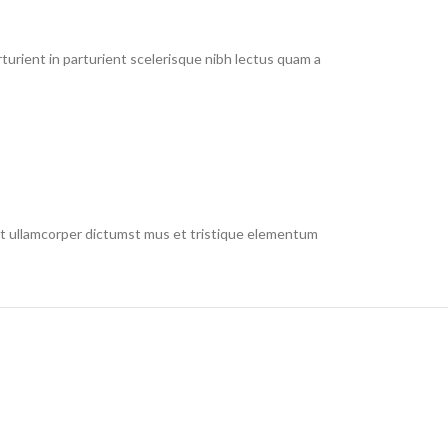
urient in parturient scelerisque nibh lectus quam a
 et ullamcorper dictumst mus et tristique elementum