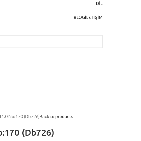
DIL
BLOG
İLETIŞIM
 11.0 No:170 (Db726)
Back to products
o:170 (Db726)