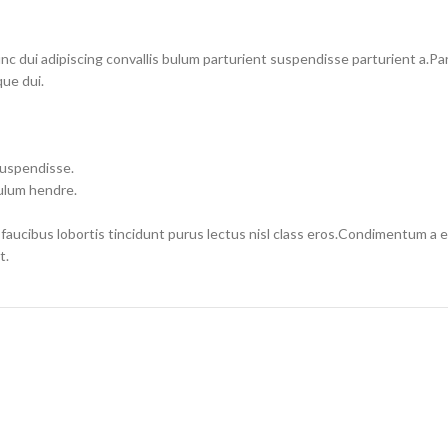
dui adipiscing convallis bulum parturient suspendisse parturient a.Part
ue dui.
suspendisse.
bulum hendre.
 faucibus lobortis tincidunt purus lectus nisl class eros.Condimentum a
t.