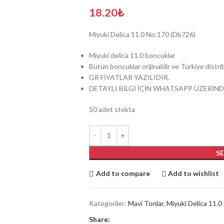
18.20
₺
Miyuki Delica 11.0 No:170 (Db726)
Miyuki delica 11.0 boncuklar
Bütün boncuklar orijinaldir ve Türkiye dist
GR FİYATLAR YAZILIDIR.
DETAYLI BİLGİ İÇİN WHATSAPP ÜZERİND
50 adet stokta
S
Add to compare
Add to wishlist
Kategoriler:
Mavi Tonlar
,
Miyuki Delica 11.0
Share: