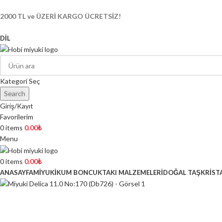
2000 TL ve ÜZERİ KARGO ÜCRETSİZ!
DIL
Kategori Seç
Search
Giriş/Kayıt
Favorilerim
0
items
0.00
₺
Menu
0
items
0.00
₺
ANASAYFA
MİYUKİ
KUM BONCUK
TAKI MALZEMELERİ
DOĞAL TAŞ
KRİST