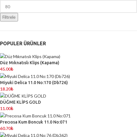
Filtrele
POPULER ÜRÜNLER
Düz Mıknatıslı Klips (Kapama)
45.00
₺
Miyuki Delica 11.0 No:170 (Db726)
18.20
₺
DÜĞME KLİPS GOLD
11.00
₺
Precıosa Kum Boncuk 11.0 No:071
60.70
₺