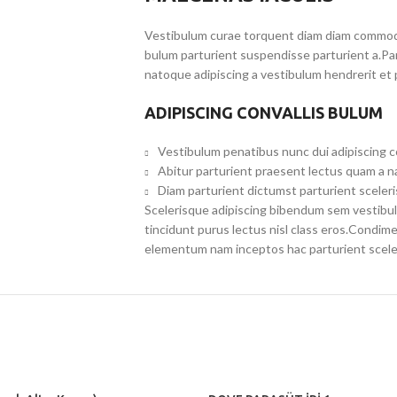
Vestibulum curae torquent diam diam commodo 
bulum parturient suspendisse parturient a.Par
natoque adipiscing a vestibulum hendrerit et
ADIPISCING CONVALLIS BULUM
Vestibulum penatibus nunc dui adipiscing c
Abitur parturient praesent lectus quam a n
Diam parturient dictumst parturient sceleri
Scelerisque adipiscing bibendum sem vestibulu
tincidunt purus lectus nisl class eros.Condim
elementum nam inceptos hac parturient sceler