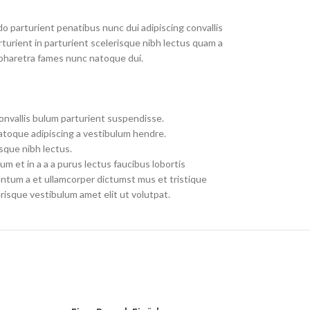
parturient penatibus nunc dui adipiscing convallis
turient in parturient scelerisque nibh lectus quam a
 pharetra fames nunc natoque dui.
onvallis bulum parturient suspendisse.
atoque adipiscing a vestibulum hendre.
sque nibh lectus.
m et in a a a purus lectus faucibus lobortis
entum a et ullamcorper dictumst mus et tristique
isque vestibulum amet elit ut volutpat.