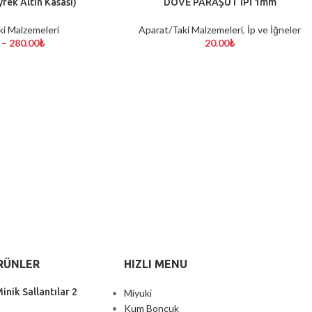
yrek Altın Kasası)
DOVE PARAŞÜT İPİ 1mm
SEÇENEKLER
ki Malzemeleri
Aparat/Taki Malzemeleri
,
İp ve İğneler
–
280.00
₺
20.00
₺
RÜNLER
HIZLI MENU
inik Sallantılar 2
Miyuki
Kum Boncuk