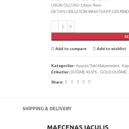
ÜRÜN ÖLÇÜSÜ 13mm-9mm
DETAYLI BİLGİ İÇİN WHATSAPP ÜZERİND
S
Add to compare
Add to wishlist
Kategoriler:
Aparat/Taki Malzemeleri
,
Kap
Etiketler:
DÜĞME KLİPS
,
GOLD DÜĞME
,
Share:
SHIPPING & DELIVERY
MAECENAS IACULIS