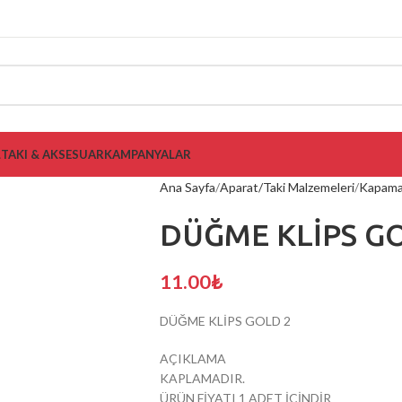
L
TAKI & AKSESUAR
KAMPANYALAR
Ana Sayfa
Aparat/Taki Malzemeleri
Kapama 
DÜĞME KLİPS G
11.00
₺
DÜĞME KLİPS GOLD 2
AÇIKLAMA
KAPLAMADIR.
ÜRÜN FİYATI 1 ADET İÇİNDİR