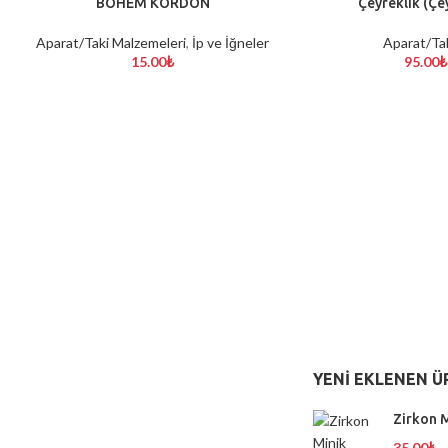
BOHEM KORDON
Çeyreklik (Çe
SEÇENEKLER
SEÇENEKLER
Aparat/Taki Malzemeleri
,
İp ve İğneler
Aparat/Ta
15.00
₺
95.00
₺
YENI EKLENEN Ü
Zirkon M
35.00
₺