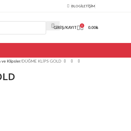
BLOG
İLETIŞIM
0
GIRIŞ/KAYIT
0.00
₺
ve Klipsler
DÜĞME KLİPS GOLD
OLD