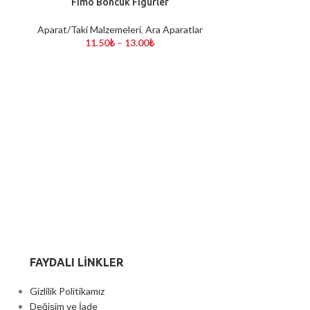
Fimo Boncuk Figürler
SEÇENEKLER
Aparat/Taki Malzemeleri
,
Ara Aparatlar
11.50
₺
–
13.00
₺
Kaplam
SEÇENEKLER
Aparat/Taki M
5
FAYDALI LİNKLER
Gizlilik Politikamız
Değişim ve İade