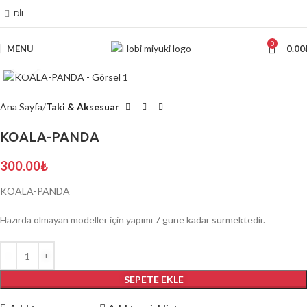
DIL
0
MENU
0.00
Click to enlarge
Ana Sayfa
Taki & Aksesuar
KOALA-PANDA
300.00
₺
KOALA-PANDA
Hazırda olmayan modeller için yapımı 7 güne kadar sürmektedir.
SEPETE EKLE