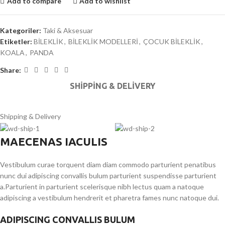
Add to compare
Add to wishlist
Kategoriler:
Taki & Aksesuar
Etiketler:
BİLEKLİK
,
BİLEKLİK MODELLERİ
,
ÇOCUK BİLEKLİK
,
KOALA
,
PANDA
Share:
SHIPPING & DELIVERY
Shipping & Delivery
MAECENAS IACULIS
Vestibulum curae torquent diam diam commodo parturient penatibus
nunc dui adipiscing convallis bulum parturient suspendisse parturient
a.Parturient in parturient scelerisque nibh lectus quam a natoque
adipiscing a vestibulum hendrerit et pharetra fames nunc natoque dui.
ADIPISCING CONVALLIS BULUM