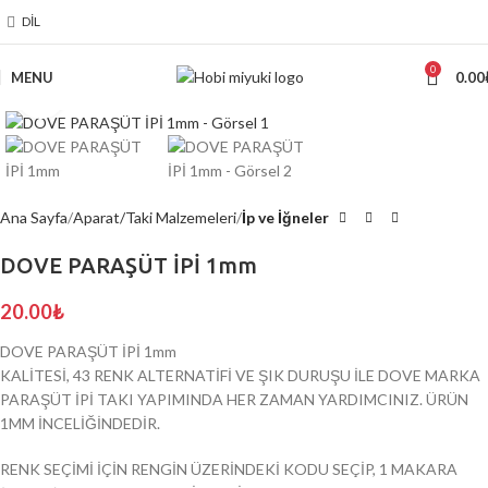
DIL
0
MENU
0.00
Click to enlarge
Ana Sayfa
Aparat/Taki Malzemeleri
İp ve İğneler
DOVE PARAŞÜT İPİ 1mm
20.00
₺
DOVE PARAŞÜT İPİ 1mm
KALİTESİ, 43 RENK ALTERNATİFİ VE ŞIK DURUŞU İLE DOVE MARKA
PARAŞÜT İPİ TAKI YAPIMINDA HER ZAMAN YARDIMCINIZ. ÜRÜN
1MM İNCELİĞİNDEDİR.
RENK SEÇİMİ İÇİN RENGİN ÜZERİNDEKİ KODU SEÇİP, 1 MAKARA