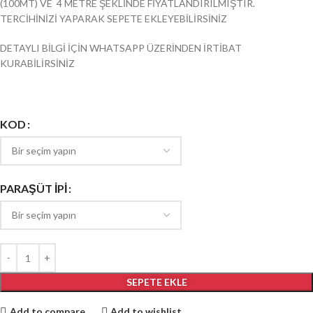
(100MT) VE 4 METRE ŞEKLİNDE FİYATLANDIRILMIŞTIR.
TERCİHİNİZİ YAPARAK SEPETE EKLEYEBİLİRSİNİZ
DETAYLI BİLGİ İÇİN WHATSAPP ÜZERİNDEN İRTİBAT
KURABİLİRSİNİZ
KOD
PARAŞÜT İPI
SEPETE EKLE
Add to compare
Add to wishlist