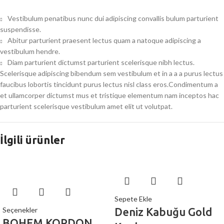
Vestibulum penatibus nunc dui adipiscing convallis bulum parturient
suspendisse.
Abitur parturient praesent lectus quam a natoque adipiscing a
vestibulum hendre.
Diam parturient dictumst parturient scelerisque nibh lectus.
Scelerisque adipiscing bibendum sem vestibulum et in a a a purus lectus
faucibus lobortis tincidunt purus lectus nisl class eros.Condimentum a
et ullamcorper dictumst mus et tristique elementum nam inceptos hac
parturient scelerisque vestibulum amet elit ut volutpat.
İlgili ürünler
Sepete Ekle
Seçenekler
Deniz Kabuğu Gold
BOHEM KORDON