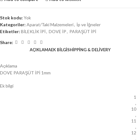
Stok kodu:
Yok
Kategoriler:
Aparat/Taki Malzemeleri
,
İp ve İğneler
Etiketler:
BİLEKLİK İPİ
,
DOVE İP
,
PARAŞÜT İPİ
Share:
AÇIKLAMA
EK BILGI
SHIPPING & DELIVERY
Açıklama
DOVE PARAŞÜT İPİ 1mm
Ek bilgi
1
,
10
,
11
,
12
,