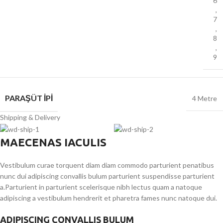
6
,
7
,
8
,
9
PARAŞÜT İPI
4 Metre
Shipping & Delivery
MAECENAS IACULIS
Vestibulum curae torquent diam diam commodo parturient penatibus
nunc dui adipiscing convallis bulum parturient suspendisse parturient
a.Parturient in parturient scelerisque nibh lectus quam a natoque
adipiscing a vestibulum hendrerit et pharetra fames nunc natoque dui.
ADIPISCING CONVALLIS BULUM