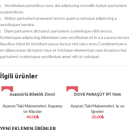
Vestibulum penatibus nunc dui adipiscing convallis bulum parturient
suspendisse.
Abitur parturient praesent lectus quam a natoque adipiscing a
vestibulum hendre.
Diam parturient dictumst parturient scelerisque nibh lectus.
Scelerisque adipiscing bibendum sem vestibulum et in a a a purus lectus
faucibus lobortis tincidunt purus lectus nisl class eros.Condimentum a
et ullamcorper dictumst mus et tristique elementum nam inceptos hac
parturient scelerisque vestibulum amet elit ut volutpat.
İlgili ürünler
Asansörlü Bileklik Zincir
DOVE PARAŞÜT İPİ 1mm
Aparat/Taki Malzemeleri
,
Kapama
Aparat/Taki Malzemeleri
,
İp ve
ve Klipsler
İğneler
40.00
₺
20.00
₺
YENI EKLENEN ÜRÜNLER