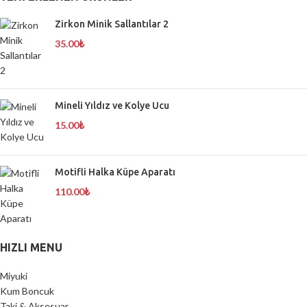
Zirkon Minik Sallantılar 2
35.00
₺
Mineli Yıldız ve Kolye Ucu
15.00
₺
Motifli Halka Küpe Aparatı
110.00
₺
HIZLI MENU
Miyuki
Kum Boncuk
Taki & Aksesuar