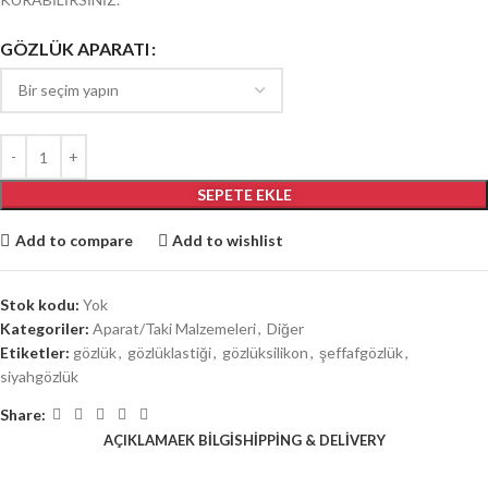
GÖZLÜK APARATI
SEPETE EKLE
Add to compare
Add to wishlist
Stok kodu:
Yok
Kategoriler:
Aparat/Taki Malzemeleri
,
Diğer
Etiketler:
gözlük
,
gözlüklastiği
,
gözlüksilikon
,
şeffafgözlük
,
siyahgözlük
Share:
AÇIKLAMA
EK BILGI
SHIPPING & DELIVERY