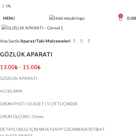
DIL
0
MENU
0.00
Click to enlarge
Ana Sayfa
Aparat/Taki Malzemeleri
GÖZLÜK APARATI
13.00
₺
–
15.00
₺
GÖZLÜK APARATI
ACIKLAMA
ÜRÜN FİYATI 10 ADET ( 5 ÇİFT) İÇİNDİR
ÜRÜN ÖLÇÜSÜ :15mm
DETAYLI BİLGİ İÇİN WHATSAPP ÜZERİNDEN İRTİBAT
KURABİLİRSİNİZ.