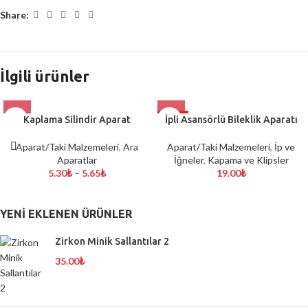
Share:
İlgili ürünler
Kaplama Silindir Aparat
HOT
İpli Asansörlü Bileklik Aparatı
Aparat/Taki Malzemeleri
,
Ara
Aparat/Taki Malzemeleri
,
İp ve
Aparatlar
İğneler
,
Kapama ve Klipsler
5.30
₺
–
5.65
₺
19.00
₺
YENI EKLENEN ÜRÜNLER
Zirkon Minik Sallantılar 2
35.00
₺