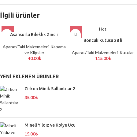
İlgili ürünler
Hot
Asansörlü Bileklik Zincir
Boncuk Kutusu 28 li
Aparat/Taki Malzemeleri
,
Kapama
ve Klipsler
Aparat/Taki Malzemeleri
,
Kutular
40.00
₺
115.00
₺
YENI EKLENEN ÜRÜNLER
Zirkon Minik Sallantılar 2
35.00
₺
Mineli Yıldız ve Kolye Ucu
15.00
₺