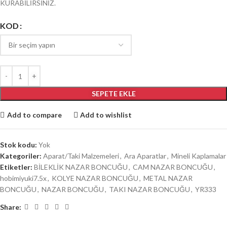
KURABİLİRSİNİZ.
KOD
SEPETE EKLE
Add to compare
Add to wishlist
Stok kodu:
Yok
Kategoriler:
Aparat/Taki Malzemeleri
,
Ara Aparatlar
,
Mineli Kaplamalar
Etiketler:
BİLEKLİK NAZAR BONCUĞU
,
CAM NAZAR BONCUĞU
,
hobimiyuki7.5x
,
KOLYE NAZAR BONCUĞU
,
METAL NAZAR
BONCUĞU
,
NAZAR BONCUĞU
,
TAKI NAZAR BONCUĞU
,
YR333
Share: