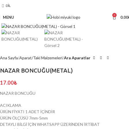
DIL
0
MENU
0.00
Click to enlarge
Ana Sayfa
Aparat/Taki Malzemeleri
Ara Aparatlar
NAZAR BONCUĞU(METAL)
17.00
₺
NAZAR BONCUĞU
ACIKLAMA
ÜRÜN FİYATI 1 ADET İÇİNDİR
ÜRÜN ÖLÇÜSÜ 7mm-5mm
DETAYLI BİLGİ İÇİN WHATSAPP ÜZERİNDEN İRTİBAT