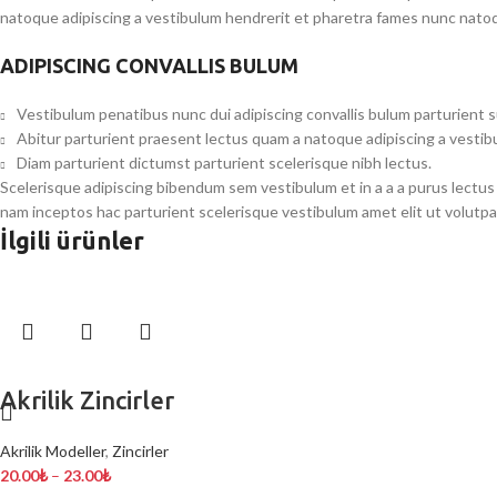
natoque adipiscing a vestibulum hendrerit et pharetra fames nunc natoq
ADIPISCING CONVALLIS BULUM
Vestibulum penatibus nunc dui adipiscing convallis bulum parturient 
Abitur parturient praesent lectus quam a natoque adipiscing a vesti
Diam parturient dictumst parturient scelerisque nibh lectus.
Scelerisque adipiscing bibendum sem vestibulum et in a a a purus lectus
nam inceptos hac parturient scelerisque vestibulum amet elit ut volutpa
İlgili ürünler
Akrilik Zincirler
Akrilik Modeller
,
Zincirler
20.00
₺
–
23.00
₺