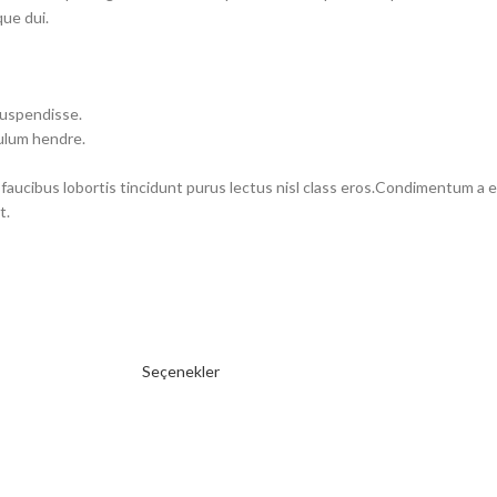
ue dui.
suspendisse.
bulum hendre.
 faucibus lobortis tincidunt purus lectus nisl class eros.Condimentum a
t.
Seçenekler