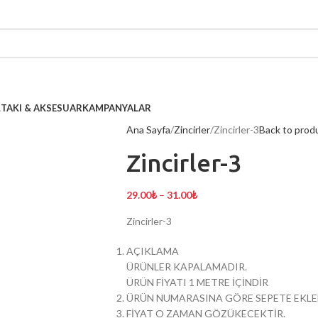
L
TAKI & AKSESUAR
KAMPANYALAR
Ana Sayfa
Zincirler
Zincirler-3
Back to prod
Zincirler-3
29.00
₺
–
31.00
₺
Zincirler-3
AÇIKLAMA
ÜRÜNLER KAPALAMADIR.
ÜRÜN FİYATI 1 METRE İÇİNDİR
ÜRÜN NUMARASINA GÖRE SEPETE EKLEM
FİYAT O ZAMAN GÖZÜKECEKTİR.