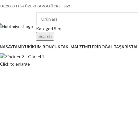
DIL
2000 TL ve ÜZERİ KARGO ÜCRETSİZ!
Kategori Seç
Search
NASAYFA
MİYUKİ
KUM BONCUK
TAKI MALZEMELERİ
DOĞAL TAŞ
KRİSTA
Click to enlarge