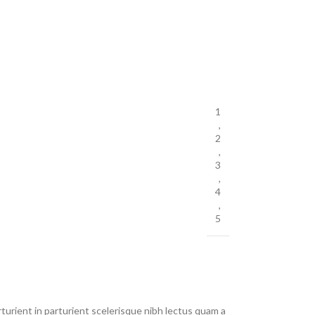
1
,
2
,
3
,
4
,
5
urient in parturient scelerisque nibh lectus quam a