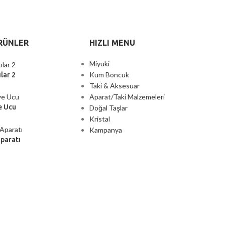
RÜNLER
HIZLI MENU
Miyuki
Kum Boncuk
lar 2
Taki & Aksesuar
Aparat/Taki Malzemeleri
e Ucu
Doğal Taşlar
Kristal
Kampanya
Aparatı
2000 TL ÜZERİ ÜCRETSİZ KARGO