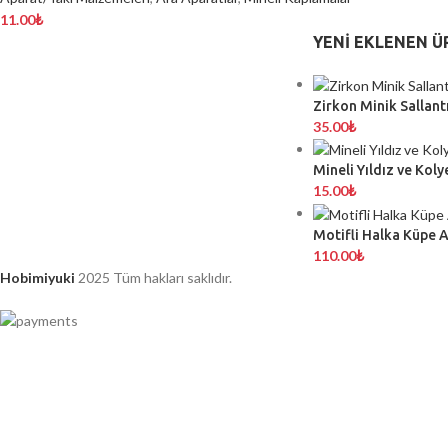
11.00
₺
YENI EKLENEN Ü
Zirkon Minik Sallantı
35.00
₺
Mineli Yıldız ve Koly
15.00
₺
Motifli Halka Küpe 
110.00
₺
Hobimiyuki
2025 Tüm hakları saklıdır.