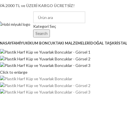
2000 TL ve ÜZERİ KARGO ÜCRETSİZ!
DIL
Kategori Seç
Search
NASAYFA
MİYUKİ
KUM BONCUK
TAKI MALZEMELERİ
DOĞAL TAŞ
KRİSTA
Click to enlarge