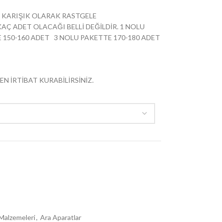
R KARIŞIK OLARAK RASTGELE
Ç ADET OLACAĞI BELLİ DEĞİLDİR. 1 NOLU
 150-160 ADET 3 NOLU PAKETTE 170-180 ADET
EN İRTİBAT KURABİLİRSİNİZ.
Malzemeleri
,
Ara Aparatlar