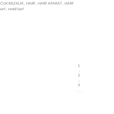
CUK BİLEKLİK
,
HARF
,
HARF APARAT
,
HARF
harf
,
renkli harf
1
,
2
,
3