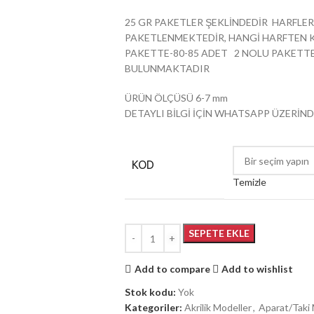
25 GR PAKETLER ŞEKLİNDEDİR HARFLE
PAKETLENMEKTEDİR, HANGİ HARFTEN KA
PAKETTE-80-85 ADET 2 NOLU PAKETTE
BULUNMAKTADIR
ÜRÜN ÖLÇÜSÜ 6-7 mm
DETAYLI BİLGİ İÇİN WHATSAPP ÜZERİND
KOD
Temizle
SEPETE EKLE
Add to compare
Add to wishlist
Stok kodu:
Yok
Kategoriler:
Akrilik Modeller
,
Aparat/Taki 