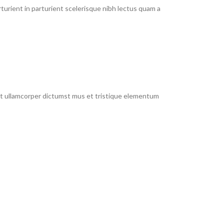
urient in parturient scelerisque nibh lectus quam a
 et ullamcorper dictumst mus et tristique elementum