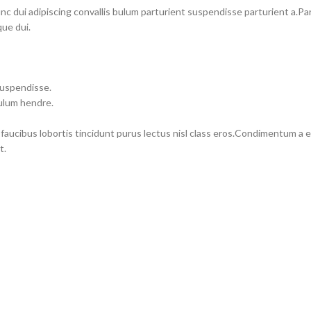
dui adipiscing convallis bulum parturient suspendisse parturient a.Part
ue dui.
suspendisse.
bulum hendre.
 faucibus lobortis tincidunt purus lectus nisl class eros.Condimentum a
t.