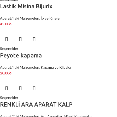
Lastik Misina Bijurix
Aparat/Taki Malzemeleri
,
İp ve İğneler
45.00
₺
Seçenekler
Peyote kapama
Aparat/Taki Malzemeleri
,
Kapama ve Klipsler
20.00
₺
Seçenekler
RENKLİ ARA APARAT KALP
Aparat/Taki Malzemeleri
,
Ara Aparatlar
,
Mineli Kaplamalar