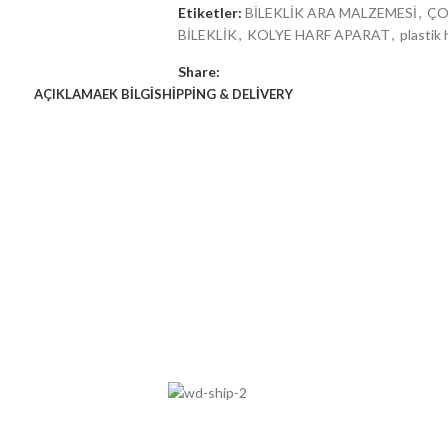
Etiketler:
BİLEKLİK ARA MALZEMESİ
,
ÇO
BİLEKLİK
,
KOLYE HARF APARAT
,
plastik 
Share:
AÇIKLAMA
EK BILGI
SHIPPING & DELIVERY