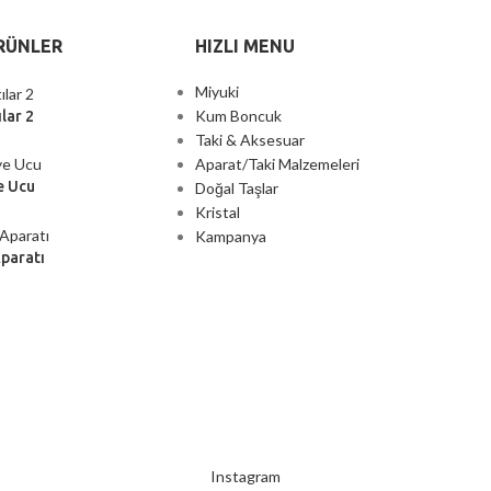
RÜNLER
HIZLI MENU
Miyuki
Kum Boncuk
lar 2
Taki & Aksesuar
Aparat/Taki Malzemeleri
e Ucu
Doğal Taşlar
Kristal
Kampanya
Aparatı
2000 TL ÜZERİ ÜCRETSİZ KARGO
Instagram