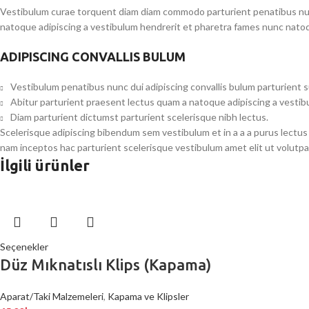
Vestibulum curae torquent diam diam commodo parturient penatibus nunc 
natoque adipiscing a vestibulum hendrerit et pharetra fames nunc natoq
ADIPISCING CONVALLIS BULUM
Vestibulum penatibus nunc dui adipiscing convallis bulum parturient 
Abitur parturient praesent lectus quam a natoque adipiscing a vesti
Diam parturient dictumst parturient scelerisque nibh lectus.
Scelerisque adipiscing bibendum sem vestibulum et in a a a purus lectus
nam inceptos hac parturient scelerisque vestibulum amet elit ut volutpa
İlgili ürünler
Seçenekler
Düz Mıknatıslı Klips (Kapama)
Aparat/Taki Malzemeleri
,
Kapama ve Klipsler