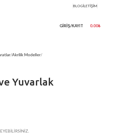
BLOG
İLETIŞIM
GIRIŞ/KAYIT
0.00
₺
ratlar
Akrilik Modeller
 ve Yuvarlak
EYEBİLİRSİNİZ.