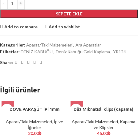
SEPETE EKLE
Add to compare
Add to wishlist
Kategoriler:
Aparat/Taki Malzemeleri
,
Ara Aparatlar
Etiketler:
DENİZ KABUĞU
,
Deniz Kabuğu Gold Kaplama
,
YR124
Share:
İlgili ürünler
DOVE PARAŞÜT İPİ 1mm
Düz Mıknatıslı Klips (Kapama)
Aparat/Taki Malzemeleri
,
İp ve
Aparat/Taki Malzemeleri
,
Kapama
İğneler
ve Klipsler
20.00
₺
45.00
₺