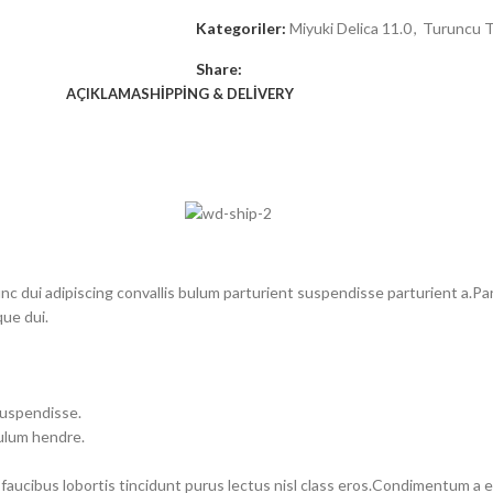
Kategoriler:
Miyuki Delica 11.0
,
Turuncu T
Share:
AÇIKLAMA
SHIPPING & DELIVERY
dui adipiscing convallis bulum parturient suspendisse parturient a.Part
ue dui.
suspendisse.
bulum hendre.
 faucibus lobortis tincidunt purus lectus nisl class eros.Condimentum a