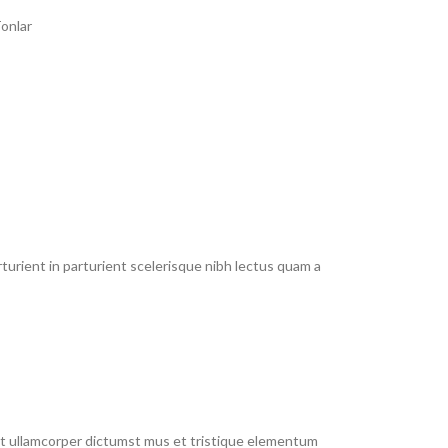
onlar
urient in parturient scelerisque nibh lectus quam a
 et ullamcorper dictumst mus et tristique elementum