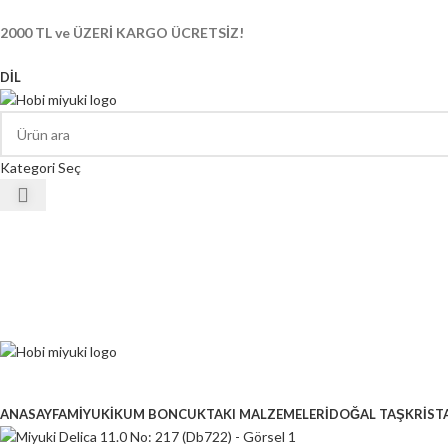
2000 TL ve ÜZERİ KARGO ÜCRETSİZ!
DIL
Kategori Seç
ANASAYFA
MİYUKİ
KUM BONCUK
TAKI MALZEMELERİ
DOĞAL TAŞ
KRİST