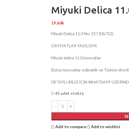
Miyuki Delica 11
19.60
₺
Miyuki Delica 11.0 No: 217 (Db722)
GR FİYATLAR YAZILIDIR.
Miyuki delica 11.0 boncuklar
Bütün boncuklar orijinaldir ve Türkiye dist
DETAYLI BİLGİ İÇİN WHATSAPP ÜZERİND
45 adet stokta
S
Add to compare
Add to wishlist