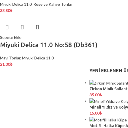
Miyuki Delica 11.0
,
Rose ve Kahve Tonlar
33.80
₺
Sepete Ekle
Miyuki Delica 11.0 No:58 (Db361)
Mavi Tonlar
,
Miyuki Delica 11.0
21.00
₺
YENI EKLENEN Ü
Zirkon Minik Sallantı
35.00
₺
Mineli Yıldız ve Koly
15.00
₺
Motifli Halka Küpe 