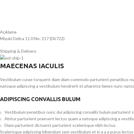
Açıklama
Miyuki Delica 11.0 No: 217 (Db722)
Shipping & Delivery
MAECENAS IACULIS
Vestibulum curae torquent diam diam commodo parturient penatibus nunc 
natoque adipiscing a vestibulum hendrerit et pharetra fames nunc natoq
ADIPISCING CONVALLIS BULUM
Vestibulum penatibus nunc dui adipiscing convallis bulum parturient 
Abitur parturient praesent lectus quam a natoque adipiscing a vesti
Diam parturient dictumst parturient scelerisque nibh lectus.
Scelerisque adipiscing bibendum sem vestibulum et in a a a purus lectus