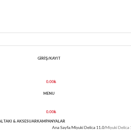
GIRIŞ/KAYIT
0.00
₺
MENU
0.00
₺
AL
TAKI & AKSESUAR
KAMPANYALAR
Ana Sayfa
Miyuki Delica 11.0
Miyuki Delica