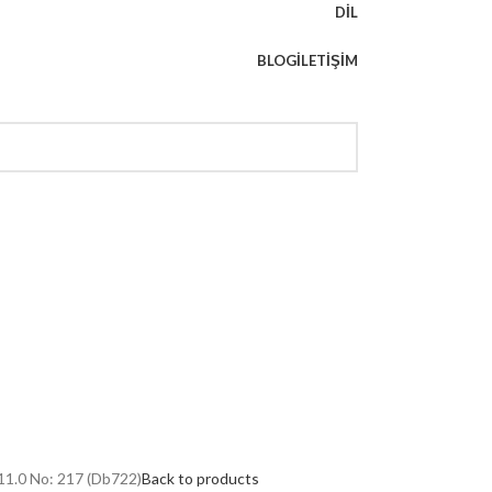
DIL
BLOG
İLETIŞIM
 11.0 No: 217 (Db722)
Back to products