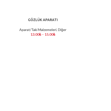
GÖZLÜK APARATI
Çapa Kli
SEÇENEKLER
SEÇENEKLER
Aparat/Taki Malzemeleri
,
Diğer
Aparat/Taki Malz
13.00
₺
–
15.00
₺
33