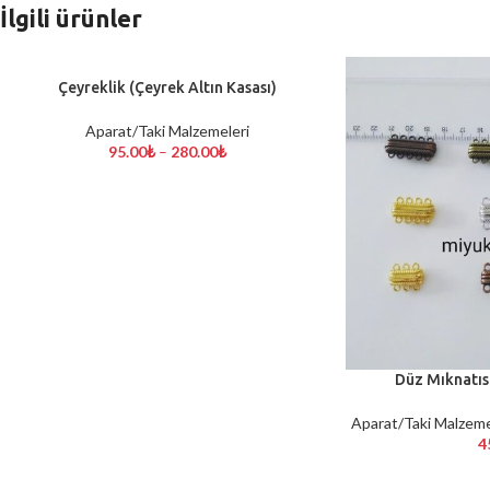
İlgili ürünler
Çeyreklik (Çeyrek Altın Kasası)
SEÇENEKLER
Aparat/Taki Malzemeleri
95.00
₺
–
280.00
₺
Düz Mıknatıs
SEÇENEKLER
Aparat/Taki Malzeme
4