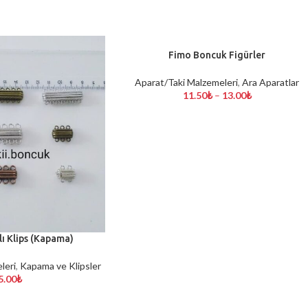
Fimo Boncuk Figürler
SEÇENEKLER
Aparat/Taki Malzemeleri
,
Ara Aparatlar
11.50
₺
–
13.00
₺
lı Klips (Kapama)
leri
,
Kapama ve Klipsler
5.00
₺