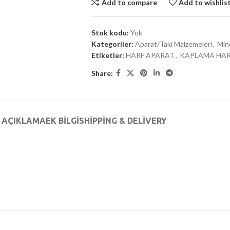
Add to compare
Add to wishlis
Stok kodu:
Yok
Kategoriler:
Aparat/Taki Malzemeleri
,
Min
Etiketler:
HARF APARAT
,
KAPLAMA HAR
Share:
AÇIKLAMA
EK BILGI
SHIPPING & DELIVERY