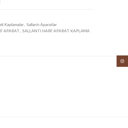
t
eli Kaplamalar
,
Sallantı Aparatlar
F APARAT
,
SALLANTI HARF APARAT KAPLAMA
Insta