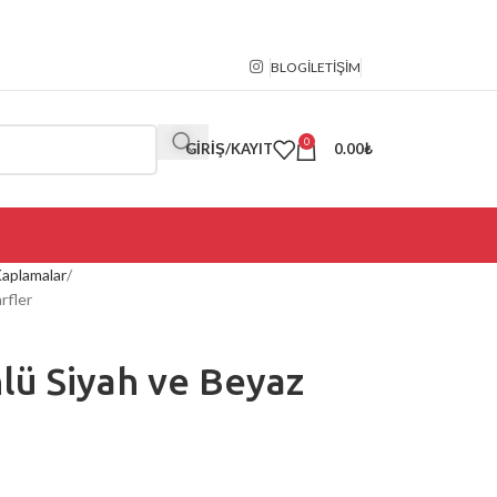
BLOG
İLETIŞIM
0
GIRIŞ/KAYIT
0.00
₺
Kaplamalar
rfler
lü Siyah ve Beyaz