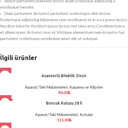
Abitur parturient praesent lectus quam a natoque adipiscing a
vestibulum hendre.
Diam parturient dictumst parturient scelerisque nibh lectus.
Scelerisque adipiscing bibendum sem vestibulum et in a a a purus lectus
faucibus lobortis tincidunt purus lectus nisl class eros.Condimentum a
et ullamcorper dictumst mus et tristique elementum nam inceptos hac
parturient scelerisque vestibulum amet elit ut volutpat.
İlgili ürünler
Asansörlü Bileklik Zincir
Aparat/Taki Malzemeleri
,
Kapama ve Klipsler
40.00
₺
HOT
Boncuk Kutusu 28 li
Aparat/Taki Malzemeleri
,
Kutular
115.00
₺