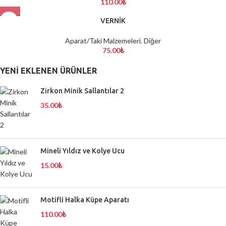
110.00
₺
TÜKENDİ
VERNİK
Aparat/Taki Malzemeleri
,
Diğer
75.00
₺
YENI EKLENEN ÜRÜNLER
Zirkon Minik Sallantılar 2
35.00
₺
Mineli Yıldız ve Kolye Ucu
15.00
₺
Motifli Halka Küpe Aparatı
110.00
₺