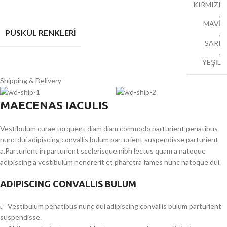
KIRMIZI
,
MAVİ
PÜSKÜL RENKLERİ
,
SARI
,
YEŞİL
Shipping & Delivery
MAECENAS IACULIS
Vestibulum curae torquent diam diam commodo parturient penatibus
nunc dui adipiscing convallis bulum parturient suspendisse parturient
a.Parturient in parturient scelerisque nibh lectus quam a natoque
adipiscing a vestibulum hendrerit et pharetra fames nunc natoque dui.
ADIPISCING CONVALLIS BULUM
Vestibulum penatibus nunc dui adipiscing convallis bulum parturient
suspendisse.