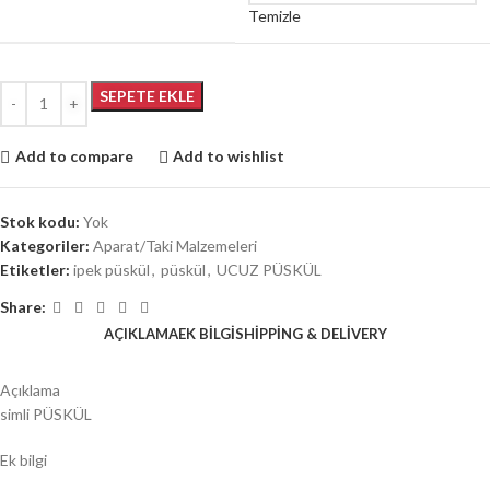
Temizle
SEPETE EKLE
Add to compare
Add to wishlist
Stok kodu:
Yok
Kategoriler:
Aparat/Taki Malzemeleri
Etiketler:
ipek püskül
,
püskül
,
UCUZ PÜSKÜL
Share:
AÇIKLAMA
EK BILGI
SHIPPING & DELIVERY
Açıklama
simli PÜSKÜL
Ek bilgi