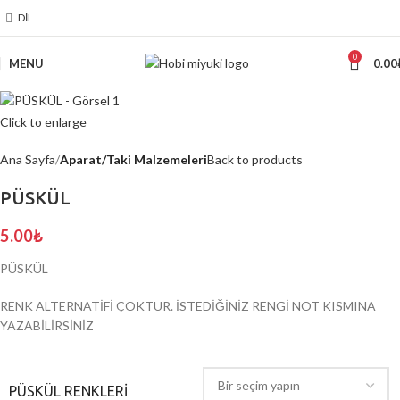
DIL
0
MENU
0.00
Click to enlarge
Ana Sayfa
Aparat/Taki Malzemeleri
Back to products
PÜSKÜL
5.00
₺
PÜSKÜL
RENK ALTERNATİFİ ÇOKTUR. İSTEDİĞİNİZ RENGİ NOT KISMINA
YAZABİLİRSİNİZ
PÜSKÜL RENKLERİ