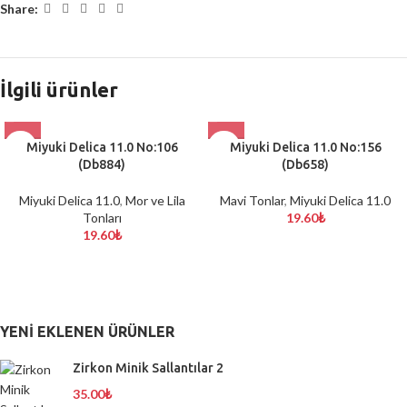
Share:
İlgili ürünler
Miyuki Delica 11.0 No:106
Miyuki Delica 11.0 No:156
(Db884)
(Db658)
Miyuki Delica 11.0
,
Mor ve Lila
Mavi Tonlar
,
Miyuki Delica 11.0
Tonları
19.60
₺
19.60
₺
YENI EKLENEN ÜRÜNLER
Zirkon Minik Sallantılar 2
35.00
₺