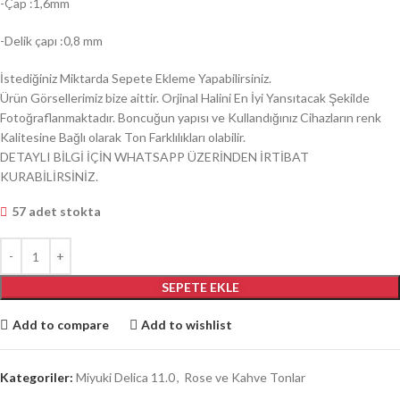
-Çap :1,6mm
-Delik çapı :0,8 mm
İstediğiniz Miktarda Sepete Ekleme Yapabilirsiniz.
Ürün Görsellerimiz bize aittir. Orjinal Halini En İyi Yansıtacak Şekilde
Fotoğraflanmaktadır. Boncuğun yapısı ve Kullandığınız Cihazların renk
Kalitesine Bağlı olarak Ton Farklılıkları olabilir.
DETAYLI BİLGİ İÇİN WHATSAPP ÜZERİNDEN İRTİBAT
KURABİLİRSİNİZ.
57 adet stokta
SEPETE EKLE
Add to compare
Add to wishlist
Kategoriler:
Miyuki Delica 11.0
,
Rose ve Kahve Tonlar