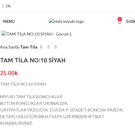
DIL
0
MENU
0.00
Click to enlarge
Ana Sayfa
Tam Tila
TAM TİLA NO:10 SİYAH
21.00
₺
TAM TİLA NO:10 SİYAH
MİYUKİ TAM TİLA BONCUKLAR
BÜTÜN BONCUKLAR ORJİNALDİR.
GR FİYATLAR YAZILIDIR. 1GR DA 9-10 ADET BONCUK VARDIR.
DETAYLI BİLGİ İÇİN WHATSAPP ÜZERİNDEN İRTİBAT
KURABİLİRSİNİZ.