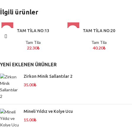
İlgili ürünler
TAM TİLA NO:13
TAM TİLA NO:20
Tam Tila
Tam Tila
22.30
₺
40.20
₺
YENI EKLENEN ÜRÜNLER
Zirkon Minik Sallantılar 2
35.00
₺
Mineli Yıldız ve Kolye Ucu
15.00
₺