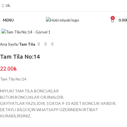
DIL
0
MENU
0.00
Click to enlarge
Ana Sayfa
Tam Tila
Tam Tila No:14
22.00
₺
Tam Tila No:14
MİYUKİ TAM TİLA BONCUKLAR
BÜTÜN BONCUKLAR ORJİNALDİR.
GR FİYATLAR YAZILIDIR. 1GR DA 9-10 ADET BONCUK VARDIR.
DETAYLI BİLGİ İÇİN WHATSAPP ÜZERİNDEN İRTİBAT
KURABİLİRSİNİZ.