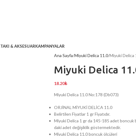
L
TAKI & AKSESUAR
KAMPANYALAR
Ana Sayfa
Miyuki Delica 11.0
Miyuki Delica
Miyuki Delica 11
18.20
₺
Miyuki Delica 11.0 No:178 (Db073)
ORJİNAL MİYUKİ DELİCA 11.0
Belirtilen Fiyatlar 1 gr Fiyatıdır.
Miyuki Delica 1 gr da 145-185 adet boncuk b
daki adet değişiklik göstermektedir.
Miyuki Delica 11.0 boncuk ölçüleri