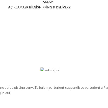
Share:
AÇIKLAMA
EK BILGI
SHIPPING & DELIVERY
dui adipiscing convallis bulum parturient suspendisse parturient a.Part
ue dui.