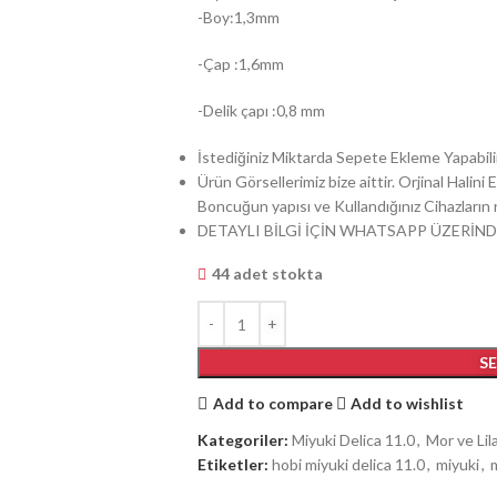
-Boy:1,3mm
-Çap :1,6mm
-Delik çapı :0,8 mm
İstediğiniz Miktarda Sepete Ekleme Yapabilir
Ürün Görsellerimiz bize aittir. Orjinal Halin
Boncuğun yapısı ve Kullandığınız Cihazların ren
DETAYLI BİLGİ İÇİN WHATSAPP ÜZERİND
44 adet stokta
S
Add to compare
Add to wishlist
Kategoriler:
Miyuki Delica 11.0
,
Mor ve Lil
Etiketler:
hobi miyuki delica 11.0
,
miyuki
,
m