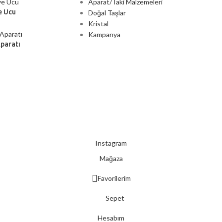
Aparat/Taki Malzemeleri
e Ucu
Doğal Taşlar
Kristal
Kampanya
Aparatı
2000 TL ÜZERİ ÜCRETSİZ KARGO
Instagram
Mağaza
Favorilerim
Sepet
Hesabım