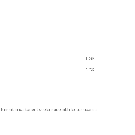
1 GR
,
5 GR
urient in parturient scelerisque nibh lectus quam a