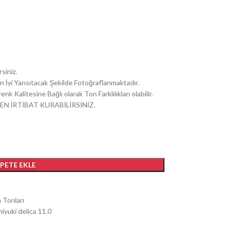
siniz.
i En İyi Yansıtacak Şekilde Fotoğraflanmaktadır.
k Kalitesine Bağlı olarak Ton Farklılıkları olabilir.
EN İRTİBAT KURABİLİRSİNİZ.
EPETE EKLE
a Tonları
iyuki delica 11.0