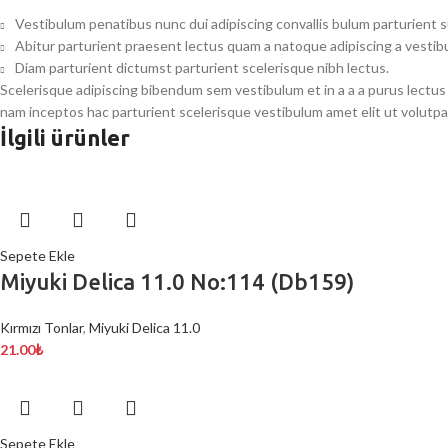
Vestibulum penatibus nunc dui adipiscing convallis bulum parturient 
Abitur parturient praesent lectus quam a natoque adipiscing a vesti
Diam parturient dictumst parturient scelerisque nibh lectus.
Scelerisque adipiscing bibendum sem vestibulum et in a a a purus lectus
nam inceptos hac parturient scelerisque vestibulum amet elit ut volutpa
İlgili ürünler
Sepete Ekle
Miyuki Delica 11.0 No:114 (Db159)
Kırmızı Tonlar
,
Miyuki Delica 11.0
21.00
₺
Sepete Ekle