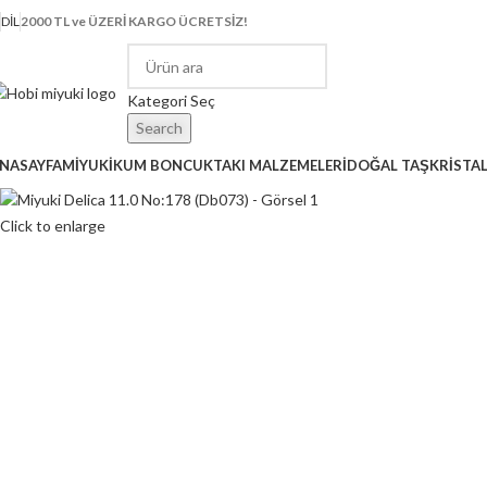
DIL
2000 TL ve ÜZERİ KARGO ÜCRETSİZ!
Kategori Seç
Search
NASAYFA
MİYUKİ
KUM BONCUK
TAKI MALZEMELERİ
DOĞAL TAŞ
KRİSTA
Click to enlarge