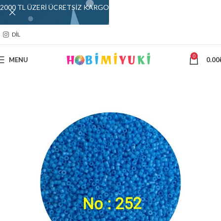
2000 TL ÜZERİ ÜCRETSİZ KARGO
DIL
0
MENU
0.00