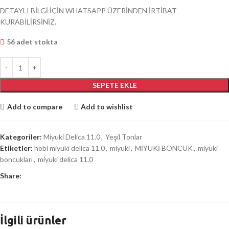
DETAYLI BİLGİ İÇİN WHATSAPP ÜZERİNDEN İRTİBAT
KURABİLİRSİNİZ.
56 adet stokta
SEPETE EKLE
Add to compare
Add to wishlist
Kategoriler:
Miyuki Delica 11.0
,
Yeşil Tonlar
Etiketler:
hobi miyuki delica 11.0
,
miyuki
,
MİYUKİ BONCUK
,
miyuki
boncukları
,
miyuki delica 11.0
Share:
İlgili ürünler