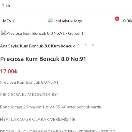
DIL
0
MENU
0.00
Click to enlarge
Ana Sayfa
Kum Boncuk
8.0 Kum boncuk
Precıosa Kum Boncuk 8.0 No:91
17.00
₺
Precıosa Kum Boncuk 8.0 No:91
PRECIOSA KUM BONCUK 8.0
Boncuk çapı 2,9mm dir. 1 gr da 35-40 arası boncuk vardır.
FİYATLAR 10 GR OLARAK VERİLMİŞTİR.
DETAYLI BİLGİ İÇİN WHATSAPP VE DM ÜZERİNDEN İRTİBAT