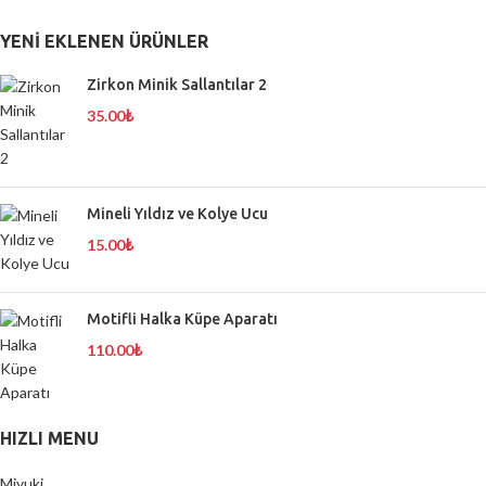
YENI EKLENEN ÜRÜNLER
Zirkon Minik Sallantılar 2
35.00
₺
Mineli Yıldız ve Kolye Ucu
15.00
₺
Motifli Halka Küpe Aparatı
110.00
₺
HIZLI MENU
Miyuki