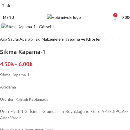
DIL
0
MENU
0.00
Click to enlarge
Ana Sayfa
Aparat/Taki Malzemeleri
Kapama ve Klipsler
Sıkma Kapama-1
4.50
₺
–
6.00
₺
Sıkma Kapama-1
Açıklama
Ürünler Kaliteli Kaplamadır
Ürün Fiyatı 1 Gr İçindir, Gramda mm Büyüklüğüne Göre 9-10 ..8-9…6-7
Adet Vardır
Ürün Ölçüsü 3mm-4mm 5mm