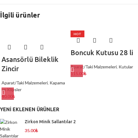
İlgili ürünler
HOT
Boncuk Kutusu 28 li
Asansörlü Bileklik
Aparat/Taki Malzemeleri
,
Kutular
Zincir
115.00
₺
Aparat/Taki Malzemeleri
,
Kapama
ve Klipsler
40.00
₺
YENI EKLENEN ÜRÜNLER
Zirkon Minik Sallantılar 2
35.00
₺