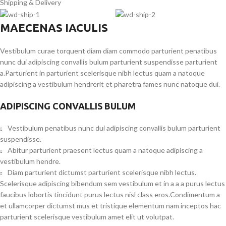
Shipping & Delivery
MAECENAS IACULIS
Vestibulum curae torquent diam diam commodo parturient penatibus
nunc dui adipiscing convallis bulum parturient suspendisse parturient
a.Parturient in parturient scelerisque nibh lectus quam a natoque
adipiscing a vestibulum hendrerit et pharetra fames nunc natoque dui.
ADIPISCING CONVALLIS BULUM
Vestibulum penatibus nunc dui adipiscing convallis bulum parturient
suspendisse.
Abitur parturient praesent lectus quam a natoque adipiscing a
vestibulum hendre.
Diam parturient dictumst parturient scelerisque nibh lectus.
Scelerisque adipiscing bibendum sem vestibulum et in a a a purus lectus
faucibus lobortis tincidunt purus lectus nisl class eros.Condimentum a
et ullamcorper dictumst mus et tristique elementum nam inceptos hac
parturient scelerisque vestibulum amet elit ut volutpat.