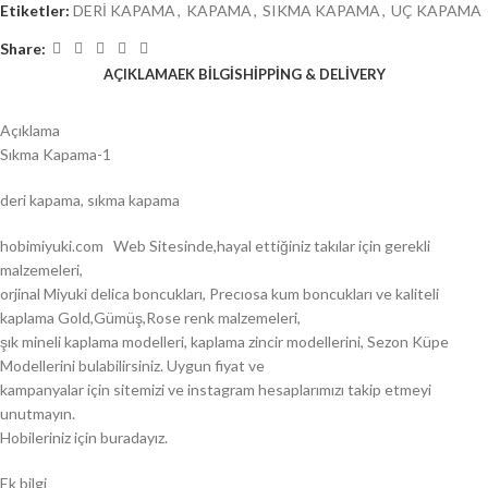
Etiketler:
DERİ KAPAMA
,
KAPAMA
,
SIKMA KAPAMA
,
UÇ KAPAMA
Share:
AÇIKLAMA
EK BILGI
SHIPPING & DELIVERY
Açıklama
Sıkma Kapama-1
deri kapama, sıkma kapama
hobimiyuki.com Web Sitesinde,hayal ettiğiniz takılar için gerekli
malzemeleri,
orjinal Miyuki delica boncukları, Precıosa kum boncukları ve kaliteli
kaplama Gold,Gümüş,Rose renk malzemeleri,
şık mineli kaplama modelleri, kaplama zincir modellerini, Sezon Küpe
Modellerini bulabilirsiniz. Uygun fiyat ve
kampanyalar için sitemizi ve instagram hesaplarımızı takip etmeyi
unutmayın.
Hobileriniz için buradayız.
Ek bilgi