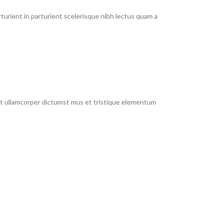
urient in parturient scelerisque nibh lectus quam a
 et ullamcorper dictumst mus et tristique elementum