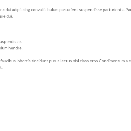
dui adipiscing convallis bulum parturient suspendisse parturient a.Part
ue dui.
suspendisse.
bulum hendre.
 faucibus lobortis tincidunt purus lectus nisl class eros.Condimentum a
t.