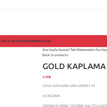
L
TAKI & AKSESUAR
KAMPANYALAR
Ana Sayfa
Aparat/Taki Malzemeleri
Ara Apa
Back to products
GOLD KAPLAMA 
6.00
₺
GOLD KAPLAMA ARA APARAT 41
AÇIKLAMA
ÜRÜNLER PİRİNÇ ÜZERİNE KALİTELİ KA