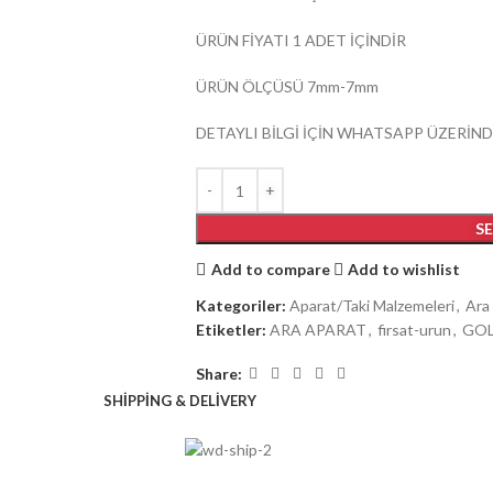
ÜRÜN FİYATI 1 ADET İÇİNDİR
ÜRÜN ÖLÇÜSÜ 7mm-7mm
DETAYLI BİLGİ İÇİN WHATSAPP ÜZERİND
S
Add to compare
Add to wishlist
Kategoriler:
Aparat/Taki Malzemeleri
,
Ara
Etiketler:
ARA APARAT
,
firsat-urun
,
GOL
Share:
SHIPPING & DELIVERY