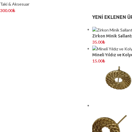
Taki & Aksesuar
300.00
₺
YENI EKLENEN Ü
Zirkon Minik Sallantı
35.00
₺
Mineli Yıldız ve Koly
15.00
₺