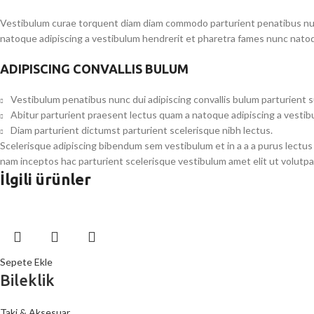
Vestibulum curae torquent diam diam commodo parturient penatibus nunc 
natoque adipiscing a vestibulum hendrerit et pharetra fames nunc natoq
ADIPISCING CONVALLIS BULUM
Vestibulum penatibus nunc dui adipiscing convallis bulum parturient 
Abitur parturient praesent lectus quam a natoque adipiscing a vesti
Diam parturient dictumst parturient scelerisque nibh lectus.
Scelerisque adipiscing bibendum sem vestibulum et in a a a purus lectus
nam inceptos hac parturient scelerisque vestibulum amet elit ut volutpa
İlgili ürünler
Sepete Ekle
Bileklik
Taki & Aksesuar