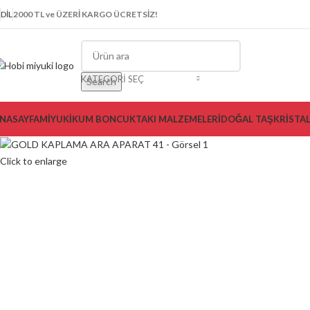
DIL
2000 TL ve ÜZERİ KARGO ÜCRETSİZ!
KATEGORI SEÇ
Search
NASAYFA
MİYUKİ
KUM BONCUK
TAKI MALZEMELERİ
DOĞAL TAŞ
KRİSTA
Click to enlarge