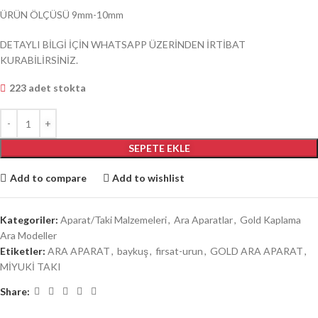
ÜRÜN ÖLÇÜSÜ 9mm-10mm
DETAYLI BİLGİ İÇİN WHATSAPP ÜZERİNDEN İRTİBAT
KURABİLİRSİNİZ.
223 adet stokta
SEPETE EKLE
Add to compare
Add to wishlist
Kategoriler:
Aparat/Taki Malzemeleri
,
Ara Aparatlar
,
Gold Kaplama
Ara Modeller
Etiketler:
ARA APARAT
,
baykuş
,
firsat-urun
,
GOLD ARA APARAT
,
MİYUKİ TAKI
Share: