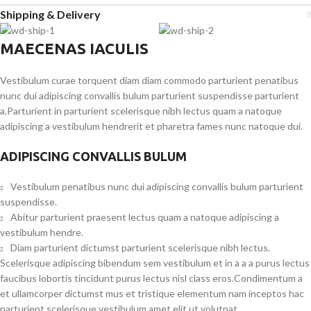
Shipping & Delivery
MAECENAS IACULIS
Vestibulum curae torquent diam diam commodo parturient penatibus
nunc dui adipiscing convallis bulum parturient suspendisse parturient
a.Parturient in parturient scelerisque nibh lectus quam a natoque
adipiscing a vestibulum hendrerit et pharetra fames nunc natoque dui.
ADIPISCING CONVALLIS BULUM
Vestibulum penatibus nunc dui adipiscing convallis bulum parturient
suspendisse.
Abitur parturient praesent lectus quam a natoque adipiscing a
vestibulum hendre.
Diam parturient dictumst parturient scelerisque nibh lectus.
Scelerisque adipiscing bibendum sem vestibulum et in a a a purus lectus
faucibus lobortis tincidunt purus lectus nisl class eros.Condimentum a
et ullamcorper dictumst mus et tristique elementum nam inceptos hac
parturient scelerisque vestibulum amet elit ut volutpat.