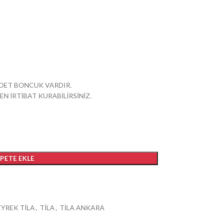
 ADET BONCUK VARDIR.
EN İRTİBAT KURABİLİRSİNİZ.
EPETE EKLE
EYREK TİLA
,
TİLA
,
TİLA ANKARA