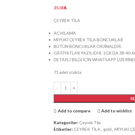
35.00
₺
ÇEYREK TİLA
AÇIKLAMA
MİYUKİ ÇEYREK TİLA BONCUKLAR
BÜTÜN BONCUKLAR ORJİNALDİR.
GR FİYATLAR YAZILIDIR. 1GR DA 38-40
DETAYLI BİLGİ İÇİN WHATSAPP ÜZERİND
71 adet stokta
S
Add to compare
Add to wishlist
Kategoriler:
Çeyrek Tila
Etiketler:
ÇEYREK TİLA
,
gold
,
MİYUKİ Ç