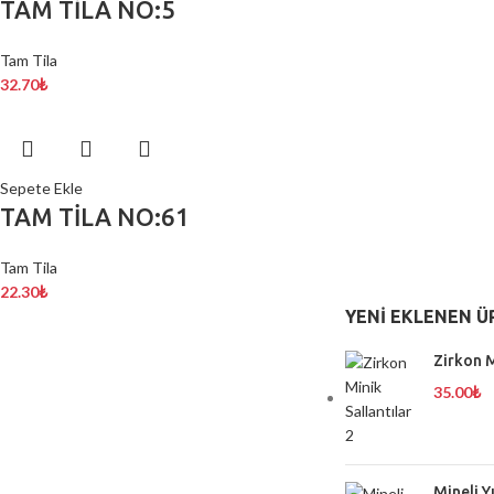
TAM TİLA NO:5
Tam Tila
32.70
₺
Sepete Ekle
TAM TİLA NO:61
Tam Tila
22.30
₺
YENI EKLENEN Ü
Zirkon M
35.00
₺
Mineli Y