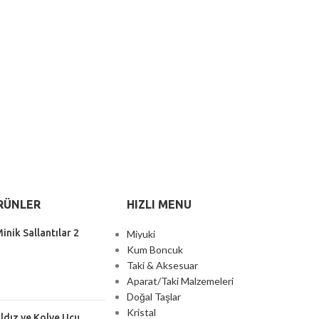
RÜNLER
HIZLI MENU
inik Sallantılar 2
Miyuki
Kum Boncuk
Taki & Aksesuar
Aparat/Taki Malzemeleri
Doğal Taşlar
Kristal
ıldız ve Kolye Ucu