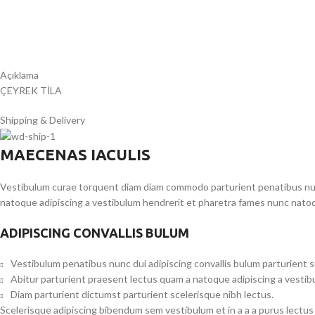
Açıklama
ÇEYREK TİLA
Shipping & Delivery
MAECENAS IACULIS
Vestibulum curae torquent diam diam commodo parturient penatibus nunc 
natoque adipiscing a vestibulum hendrerit et pharetra fames nunc natoq
ADIPISCING CONVALLIS BULUM
Vestibulum penatibus nunc dui adipiscing convallis bulum parturient 
Abitur parturient praesent lectus quam a natoque adipiscing a vesti
Diam parturient dictumst parturient scelerisque nibh lectus.
Scelerisque adipiscing bibendum sem vestibulum et in a a a purus lectus