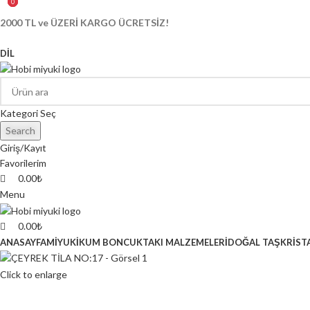
0
0
0
2000 TL ve ÜZERİ KARGO ÜCRETSİZ!
DIL
Kategori Seç
Search
Giriş/Kayıt
Favorilerim
0.00
₺
Menu
0.00
₺
ANASAYFA
MİYUKİ
KUM BONCUK
TAKI MALZEMELERİ
DOĞAL TAŞ
KRİST
Click to enlarge