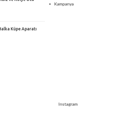
Kampanya
Halka Küpe Aparatı
2000 TL ÜZERİ ÜCRETSİZ KARGO
Instagram