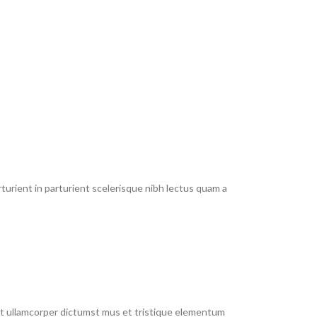
urient in parturient scelerisque nibh lectus quam a
 et ullamcorper dictumst mus et tristique elementum