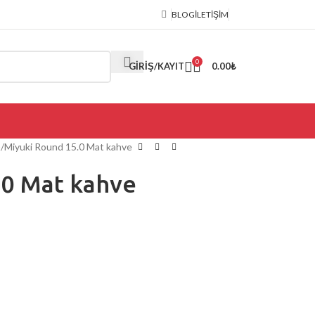
BLOG
İLETIŞIM
0
GIRIŞ/KAYIT
0.00
₺
)
Miyuki Round 15.0 Mat kahve
.0 Mat kahve