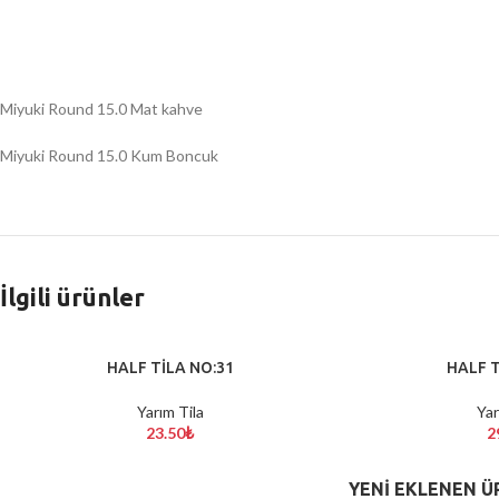
Miyuki Round 15.0 Mat kahve
Miyuki Round 15.0 Kum Boncuk
İlgili ürünler
HALF TİLA NO:31
HALF T
SEPETE EKLE
SEPETE EKLE
Yarım Tila
Yar
23.50
₺
2
YENI EKLENEN Ü