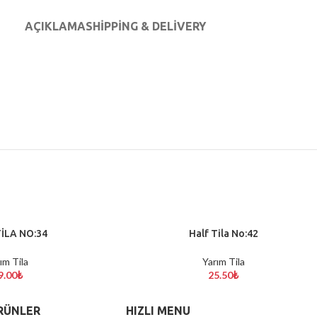
AÇIKLAMA
SHIPPING & DELIVERY
İLA NO:34
Half Tila No:42
SEPETE EKLE
ım Tila
Yarım Tila
9.00
₺
25.50
₺
RÜNLER
HIZLI MENU