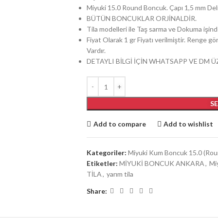
Miyuki 15.0 Round Boncuk. Çapı 1,5 mm Delik
BÜTÜN BONCUKLAR ORJİNALDİR.
Tila modelleri ile Taş sarma ve Dokuma işinde 
Fiyat Olarak 1 gr Fiyatı verilmiştir. Renge 
Vardır.
DETAYLI BİLGİ İÇİN WHATSAPP VE DM Ü
S
Add to compare
Add to wishlist
Kategoriler:
Miyuki Kum Boncuk 15.0 (Rou
Etiketler:
MİYUKİ BONCUK ANKARA
,
Mi
TİLA
,
yarım tila
Share: