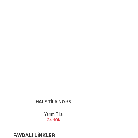
HALF TİLA NO:53
Miyuki 
SEPETE EKLE
SEPETE EKLE
Yarım Tila
Miy
24.10
₺
FAYDALI LİNKLER