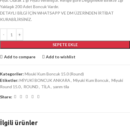
Fiyat Olarak 1 gr Fiyatı verilmiştir. Renge göre Değişmekle Birlikte 1gr
Yaklaşık 200 Adet Boncuk Vardır.
DETAYLI BİLGİ İÇİN WHATSAPP VE DM ÜZERİNDEN İRTİBAT
KURABİLİRSİNİZ.
SEPETE EKLE
Add to compare
Add to wishlist
Kategoriler:
Miyuki Kum Boncuk 15.0 (Round)
Etiketler:
MİYUKİ BONCUK ANKARA
,
Miyuki Kum Boncuk
,
Miyuki
Round 15.0
,
ROUND
,
TİLA
,
yarım tila
Share:
İlgili ürünler