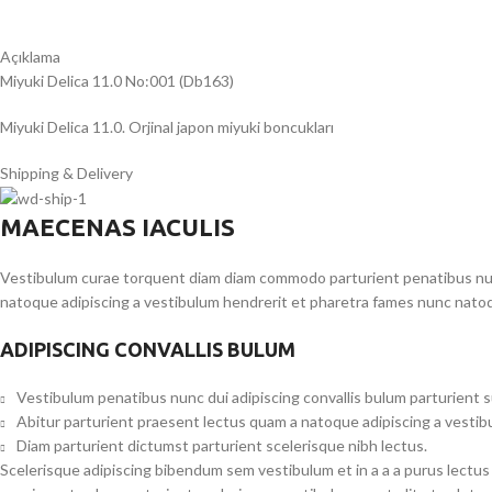
Açıklama
Miyuki Delica 11.0 No:001 (Db163)
Miyuki Delica 11.0. Orjinal japon miyuki boncukları
Shipping & Delivery
MAECENAS IACULIS
Vestibulum curae torquent diam diam commodo parturient penatibus nunc 
natoque adipiscing a vestibulum hendrerit et pharetra fames nunc natoq
ADIPISCING CONVALLIS BULUM
Vestibulum penatibus nunc dui adipiscing convallis bulum parturient 
Abitur parturient praesent lectus quam a natoque adipiscing a vesti
Diam parturient dictumst parturient scelerisque nibh lectus.
Scelerisque adipiscing bibendum sem vestibulum et in a a a purus lectus