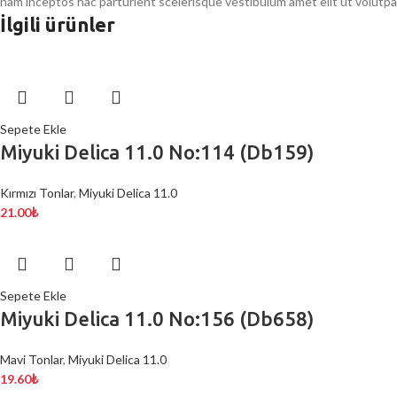
nam inceptos hac parturient scelerisque vestibulum amet elit ut volutpa
İlgili ürünler
Sepete Ekle
Miyuki Delica 11.0 No:114 (Db159)
Kırmızı Tonlar
,
Miyuki Delica 11.0
21.00
₺
Sepete Ekle
Miyuki Delica 11.0 No:156 (Db658)
Mavi Tonlar
,
Miyuki Delica 11.0
19.60
₺