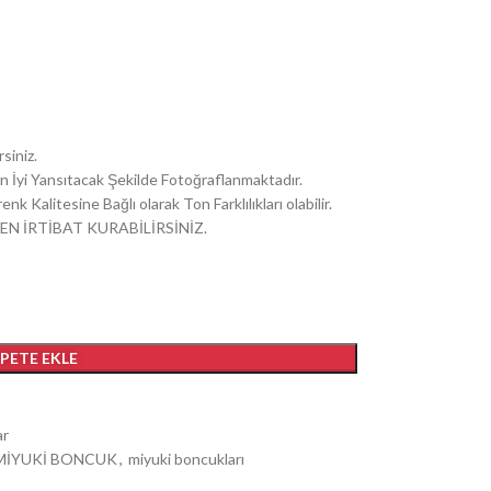
siniz.
i En İyi Yansıtacak Şekilde Fotoğraflanmaktadır.
k Kalitesine Bağlı olarak Ton Farklılıkları olabilir.
EN İRTİBAT KURABİLİRSİNİZ.
EPETE EKLE
ar
MİYUKİ BONCUK
,
miyuki boncukları