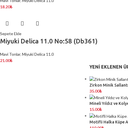
Mavi Tonlar
,
Miyuki Delica 11.0
18.20
₺
Sepete Ekle
Miyuki Delica 11.0 No:58 (Db361)
Mavi Tonlar
,
Miyuki Delica 11.0
21.00
₺
YENI EKLENEN Ü
Zirkon Minik Sallantı
35.00
₺
Mineli Yıldız ve Koly
15.00
₺
Motifli Halka Küpe 
110.00
₺