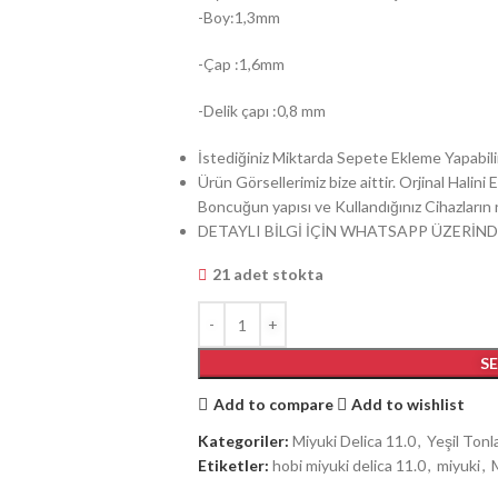
-Boy:1,3mm
-Çap :1,6mm
-Delik çapı :0,8 mm
İstediğiniz Miktarda Sepete Ekleme Yapabilir
Ürün Görsellerimiz bize aittir. Orjinal Halin
Boncuğun yapısı ve Kullandığınız Cihazların ren
DETAYLI BİLGİ İÇİN WHATSAPP ÜZERİND
21 adet stokta
S
Add to compare
Add to wishlist
Kategoriler:
Miyuki Delica 11.0
,
Yeşil Tonl
Etiketler:
hobi miyuki delica 11.0
,
miyuki
,