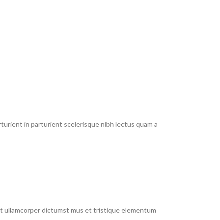
urient in parturient scelerisque nibh lectus quam a
 et ullamcorper dictumst mus et tristique elementum