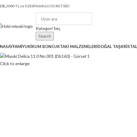
DIL
2000 TL ve ÜZERİ KARGO ÜCRETSİZ!
Kategori Seç
Search
NASAYFA
MİYUKİ
KUM BONCUK
TAKI MALZEMELERİ
DOĞAL TAŞ
KRİSTA
Click to enlarge