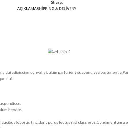
Share:
AÇIKLAMA
SHIPPING & DELIVERY
dui adipiscing convallis bulum parturient suspendisse parturient a.Part
ue dui.
suspendisse.
bulum hendre.
 faucibus lobortis tincidunt purus lectus nisl class eros.Condimentum a