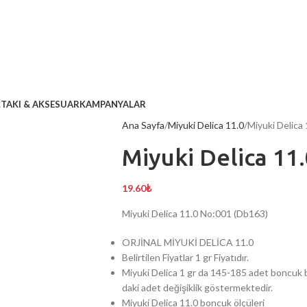
L
TAKI & AKSESUAR
KAMPANYALAR
Ana Sayfa
Miyuki Delica 11.0
Miyuki Delica
Miyuki Delica 11
19.60
₺
Miyuki Delica 11.0 No:001 (Db163)
ORJİNAL MİYUKİ DELİCA 11.0
Belirtilen Fiyatlar 1 gr Fiyatıdır.
Miyuki Delica 1 gr da 145-185 adet boncuk b
daki adet değişiklik göstermektedir.
Miyuki Delica 11.0 boncuk ölçüleri