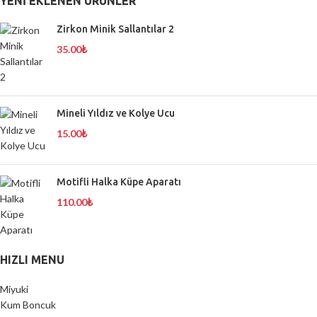
YENI EKLENEN ÜRÜNLER
Zirkon Minik Sallantılar 2
35.00
₺
Mineli Yıldız ve Kolye Ucu
15.00
₺
Motifli Halka Küpe Aparatı
110.00
₺
HIZLI MENU
Miyuki
Kum Boncuk