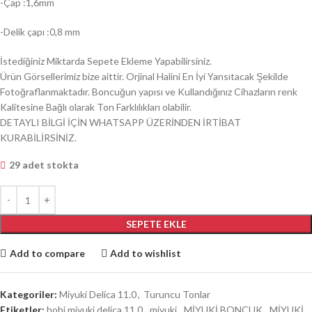
-Çap :1,6mm
-Delik çapı :0,8 mm
İstediğiniz Miktarda Sepete Ekleme Yapabilirsiniz.
Ürün Görsellerimiz bize aittir. Orjinal Halini En İyi Yansıtacak Şekilde
Fotoğraflanmaktadır. Boncuğun yapısı ve Kullandığınız Cihazların renk
Kalitesine Bağlı olarak Ton Farklılıkları olabilir.
DETAYLI BİLGİ İÇİN WHATSAPP ÜZERİNDEN İRTİBAT
KURABİLİRSİNİZ.
29 adet stokta
SEPETE EKLE
Add to compare
Add to wishlist
Kategoriler:
Miyuki Delica 11.0
,
Turuncu Tonlar
Etiketler:
hobi miyuki delica 11.0
,
miyuki
,
MİYUKİ BONCUK
,
MİYUKİ