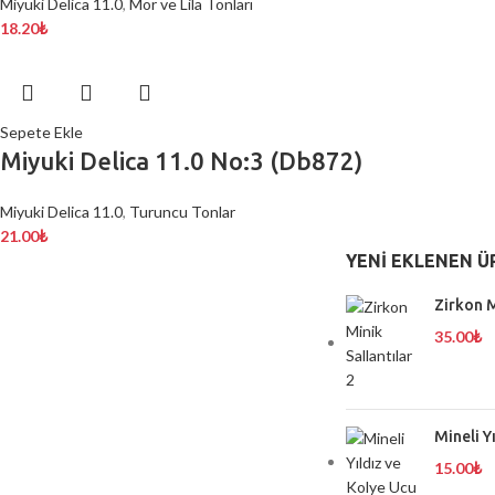
Miyuki Delica 11.0
,
Mor ve Lila Tonları
18.20
₺
Sepete Ekle
Miyuki Delica 11.0 No:3 (Db872)
Miyuki Delica 11.0
,
Turuncu Tonlar
21.00
₺
YENI EKLENEN Ü
Zirkon M
35.00
₺
Mineli Y
15.00
₺