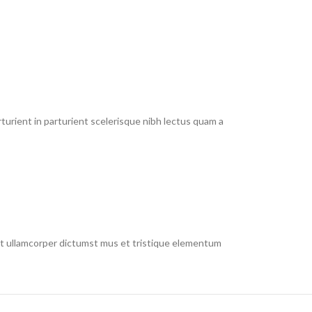
urient in parturient scelerisque nibh lectus quam a
 et ullamcorper dictumst mus et tristique elementum