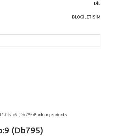
DIL
BLOG
İLETIŞIM
 11.0 No:9 (Db795)
Back to products
o:9 (Db795)