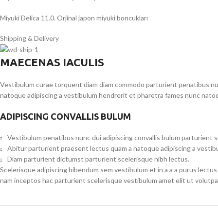
Miyuki Delica 11.0. Orjinal japon miyuki boncukları
Shipping & Delivery
MAECENAS IACULIS
Vestibulum curae torquent diam diam commodo parturient penatibus nunc 
natoque adipiscing a vestibulum hendrerit et pharetra fames nunc natoq
ADIPISCING CONVALLIS BULUM
Vestibulum penatibus nunc dui adipiscing convallis bulum parturient 
Abitur parturient praesent lectus quam a natoque adipiscing a vesti
Diam parturient dictumst parturient scelerisque nibh lectus.
Scelerisque adipiscing bibendum sem vestibulum et in a a a purus lectus
nam inceptos hac parturient scelerisque vestibulum amet elit ut volutpa