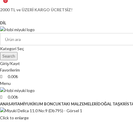
0
0
0
2000 TL ve ÜZERİ KARGO ÜCRETSİZ!
DIL
Kategori Seç
Search
Giriş/Kayıt
Favorilerim
0.00
₺
Menu
0.00
₺
ANASAYFA
MİYUKİ
KUM BONCUK
TAKI MALZEMELERİ
DOĞAL TAŞ
KRİST
Click to enlarge