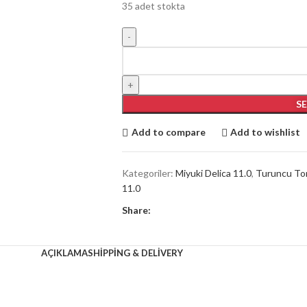
35 adet stokta
S
Add to compare
Add to wishlist
Kategoriler:
Miyuki Delica 11.0
,
Turuncu To
11.0
Share:
AÇIKLAMA
SHIPPING & DELIVERY