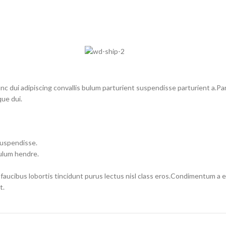
dui adipiscing convallis bulum parturient suspendisse parturient a.Part
ue dui.
suspendisse.
bulum hendre.
 faucibus lobortis tincidunt purus lectus nisl class eros.Condimentum a
t.