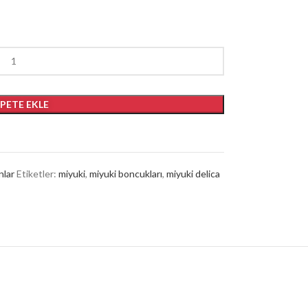
EPETE EKLE
nlar
Etiketler:
miyuki
,
miyuki boncukları
,
miyuki delica