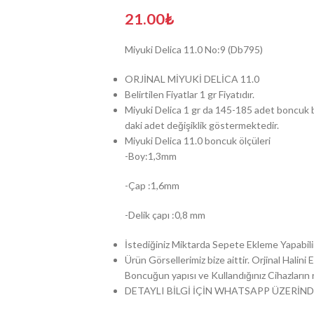
21.00
₺
Miyuki Delica 11.0 No:9 (Db795)
ORJİNAL MİYUKİ DELİCA 11.0
Belirtilen Fiyatlar 1 gr Fiyatıdır.
Miyuki Delica 1 gr da 145-185 adet boncuk b
daki adet değişiklik göstermektedir.
Miyuki Delica 11.0 boncuk ölçüleri
-Boy:1,3mm
-Çap :1,6mm
-Delik çapı :0,8 mm
İstediğiniz Miktarda Sepete Ekleme Yapabilir
Ürün Görsellerimiz bize aittir. Orjinal Halin
Boncuğun yapısı ve Kullandığınız Cihazların ren
DETAYLI BİLGİ İÇİN WHATSAPP ÜZERİND