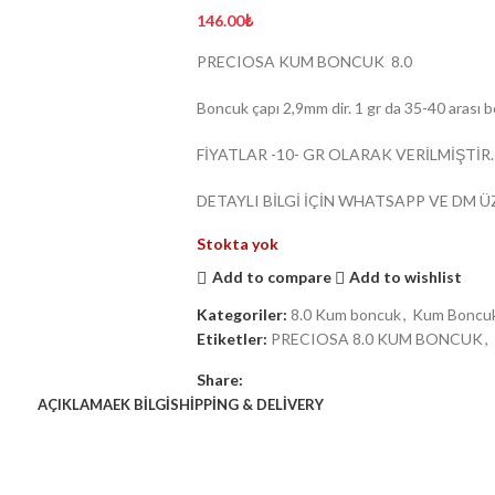
146.00
₺
PRECIOSA KUM BONCUK 8.0
Boncuk çapı 2,9mm dir. 1 gr da 35-40 arası b
FİYATLAR -10- GR OLARAK VERİLMİŞTİR.
DETAYLI BİLGİ İÇİN WHATSAPP VE DM Ü
Stokta yok
Add to compare
Add to wishlist
Kategoriler:
8.0 Kum boncuk
,
Kum Boncu
Etiketler:
PRECIOSA 8.0 KUM BONCUK
,
Share:
AÇIKLAMA
EK BILGI
SHIPPING & DELIVERY