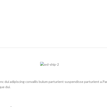
dui adipiscing convallis bulum parturient suspendisse parturient a.Part
ue dui.