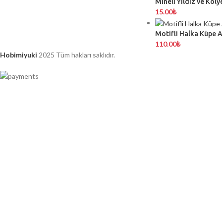
Mineli Yıldız ve Koly
15.00
₺
Motifli Halka Küpe 
110.00
₺
Hobimiyuki
2025 Tüm hakları saklıdır.