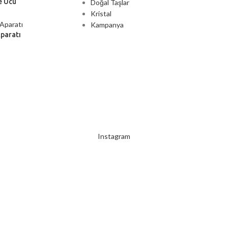
e Ucu
Doğal Taşlar
Kristal
Kampanya
Aparatı
2000 TL ÜZERİ ÜCRETSİZ KARGO
Instagram