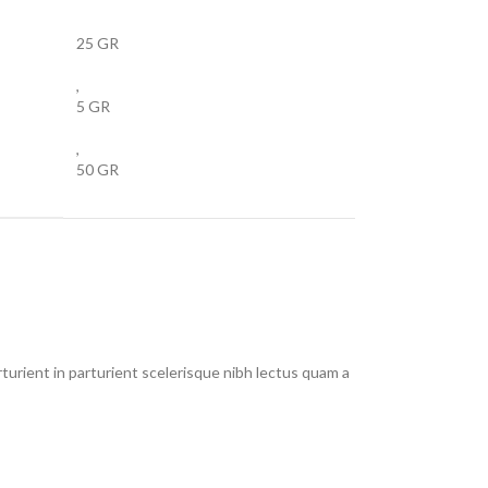
25 GR
,
5 GR
,
50 GR
urient in parturient scelerisque nibh lectus quam a