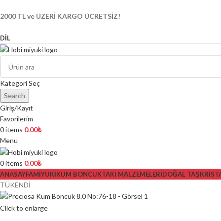
2000 TL ve ÜZERİ KARGO ÜCRETSİZ!
DIL
Kategori Seç
Search
Giriş/Kayıt
Favorilerim
0
items
0.00
₺
Menu
0
items
0.00
₺
ANASAYFA
MİYUKİ
KUM BONCUK
TAKI MALZEMELERİ
DOĞAL TAŞ
KRİST
TÜKENDİ
Click to enlarge