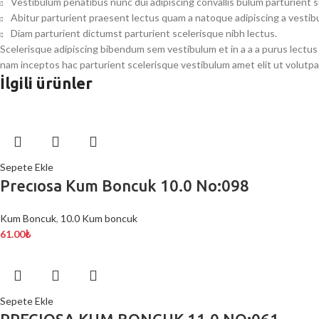
Vestibulum penatibus nunc dui adipiscing convallis bulum parturient 
Abitur parturient praesent lectus quam a natoque adipiscing a vesti
Diam parturient dictumst parturient scelerisque nibh lectus.
Scelerisque adipiscing bibendum sem vestibulum et in a a a purus lectus
nam inceptos hac parturient scelerisque vestibulum amet elit ut volutpa
İlgili ürünler
Sepete Ekle
Precıosa Kum Boncuk 10.0 No:098
Kum Boncuk
,
10.0 Kum boncuk
61.00
₺
Sepete Ekle